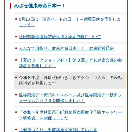
めざせ健康寿命日本一！
8月10日は「健康ハートの日」！～循環器病を予防しま
しょう～
秋田県版健康経営優良法人認定制度について
みんなで目指せ、健康寿命日本一！ 健康経営通信
【夏のワークショップ有！】第３回こども健康会議の参
加者を募集します！
令和８年度「健康秋田いきいきアクション大賞」の表彰
候補者を募集します
世界禁煙デー街頭キャンペーン及び世界禁煙デー秋田フ
ォーラム２０２６を開催しました！
「令和７年度秋田県市町村糖尿病重症化予防ネットワー
ク研修会」を開催しました
「健康づくり」出前講座を実施しています