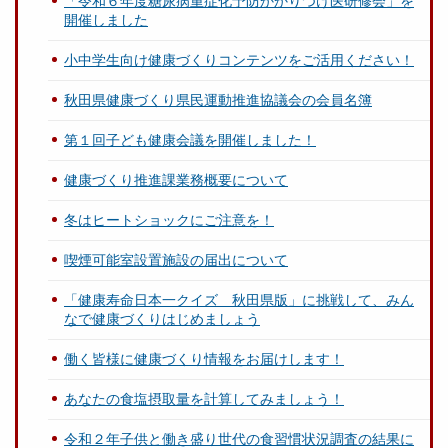
「令和６年度糖尿病重症化予防かかりつけ医研修会」を
開催しました
小中学生向け健康づくりコンテンツをご活用ください！
秋田県健康づくり県民運動推進協議会の会員名簿
第１回子ども健康会議を開催しました！
健康づくり推進課業務概要について
冬はヒートショックにご注意を！
喫煙可能室設置施設の届出について
「健康寿命日本一クイズ 秋田県版」に挑戦して、みん
なで健康づくりはじめましょう
働く皆様に健康づくり情報をお届けします！
あなたの食塩摂取量を計算してみましょう！
令和２年子供と働き盛り世代の食習慣状況調査の結果に