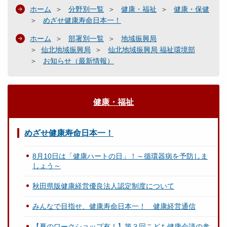
ホーム
分野別一覧
健康・福祉
健康・保健
めざせ健康寿命日本一！
ホーム
部署別一覧
地域振興局
仙北地域振興局
仙北地域振興局 福祉環境部
お知らせ（最新情報）
健康・福祉
めざせ健康寿命日本一！
8月10日は「健康ハートの日」！～循環器病を予防しま
しょう～
秋田県版健康経営優良法人認定制度について
みんなで目指せ、健康寿命日本一！ 健康経営通信
【夏のワークショップ有！】第３回こども健康会議の参