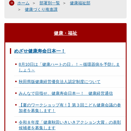
ホーム
部署別一覧
健康福祉部
健康づくり推進課
健康・福祉
めざせ健康寿命日本一！
8月10日は「健康ハートの日」！～循環器病を予防しま
しょう～
秋田県版健康経営優良法人認定制度について
みんなで目指せ、健康寿命日本一！ 健康経営通信
【夏のワークショップ有！】第３回こども健康会議の参
加者を募集します！
令和８年度「健康秋田いきいきアクション大賞」の表彰
候補者を募集します