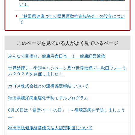
い！
「秋田県健康づくり県民運動推進協議会」の設立につい
て
このページを見ている人がよく見ているページ
みんなで目指せ、健康寿命日本一！ 健康経営通信
世界禁煙デー街頭キャンペーン及び世界禁煙デー秋田フォーラ
ム２０２６を開催しました！
カゴメ株式会社との連携協定締結について
秋田県糖尿病重症化予防モデルプログラム
8月10日は「健康ハートの日」！～循環器病を予防しましょう
～
秋田県版健康経営優良法人認定制度について