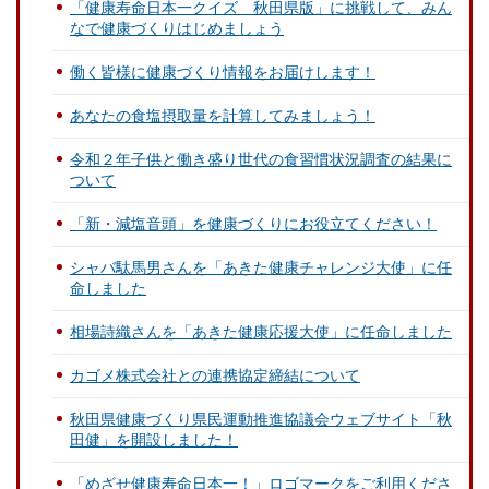
「健康寿命日本一クイズ 秋田県版」に挑戦して、みん
なで健康づくりはじめましょう
働く皆様に健康づくり情報をお届けします！
あなたの食塩摂取量を計算してみましょう！
令和２年子供と働き盛り世代の食習慣状況調査の結果に
ついて
「新・減塩音頭」を健康づくりにお役立てください！
シャバ駄馬男さんを「あきた健康チャレンジ大使」に任
命しました
相場詩織さんを「あきた健康応援大使」に任命しました
カゴメ株式会社との連携協定締結について
秋田県健康づくり県民運動推進協議会ウェブサイト「秋
田健」を開設しました！
「めざせ健康寿命日本一！」ロゴマークをご利用くださ