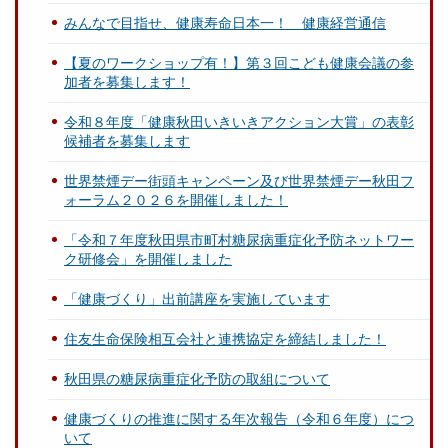
みんなで目指せ、健康寿命日本一！ 健康経営通信
【夏のワークショップ有！】第３回こども健康会議の参
加者を募集します！
令和８年度「健康秋田いきいきアクション大賞」の表彰
候補者を募集します
世界禁煙デー街頭キャンペーン及び世界禁煙デー秋田フ
ォーラム２０２６を開催しました！
「令和７年度秋田県市町村糖尿病重症化予防ネットワー
ク研修会」を開催しました
「健康づくり」出前講座を実施しています
住友生命保険相互会社と連携協定を締結しました！
秋田県の糖尿病重症化予防の取組について
健康づくりの推進に関する年次報告（令和６年度）につ
いて