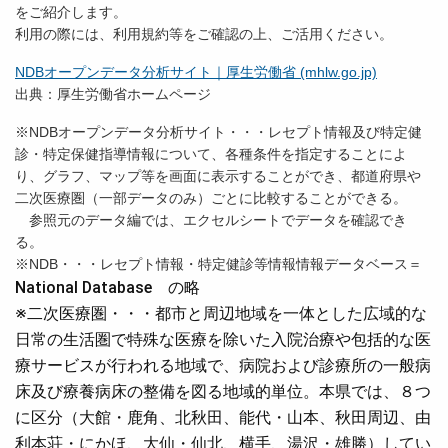
をご紹介します。
利用の際には、利用規約等をご確認の上、ご活用ください。
NDBオープンデータ分析サイト｜厚生労働省 (mhlw.go.jp)
出典：厚生労働省ホームページ
※NDBオープンデータ分析サイト・・・レセプト情報及び特定健
診・特定保健指導情報について、各種条件を指定することによ
り、グラフ、マップ等を画面に表示することができ、都道府県や
二次医療圏（一部データのみ）ごとに比較することができる。
参照元のデータ編では、エクセルシートでデータを確認でき
る。
※NDB・・・レセプト情報・特定健診等情報情報データベース＝
National Database の略
※二次医療圏・・・都市と周辺地域を一体とした広域的な
日常の生活圏で特殊な医療を除いた入院治療や包括的な医
療サービスが行われる地域で、病院および診療所の一般病
床及び療養病床の整備を図る地域的単位。本県では、８つ
に区分（大館・鹿角、北秋田、能代・山本、秋田周辺、由
利本荘・にかほ、大仙・仙北、横手、湯沢・雄勝）してい