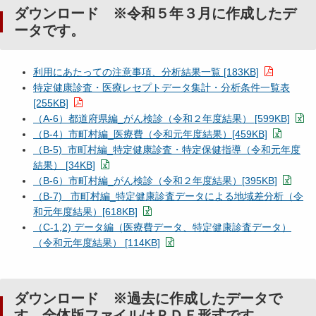
ダウンロード ※令和５年３月に作成したデ
ータです。
利用にあたっての注意事項、分析結果一覧 [183KB]
特定健康診査・医療レセプトデータ集計・分析条件一覧表
[255KB]
（A-6）都道府県編_がん検診（令和２年度結果） [599KB]
（B-4）市町村編_医療費（令和元年度結果）[459KB]
（B-5) 市町村編_特定健康診査・特定保健指導（令和元年度
結果） [34KB]
（B-6）市町村編_がん検診（令和２年度結果）[395KB]
（B-7) 市町村編_特定健康診査データによる地域差分析（令
和元年度結果）[618KB]
（C-1,2) データ編（医療費データ、特定健康診査データ）
（令和元年度結果） [114KB]
ダウンロード ※過去に作成したデータで
す。全体版ファイルはＰＤＦ形式です。