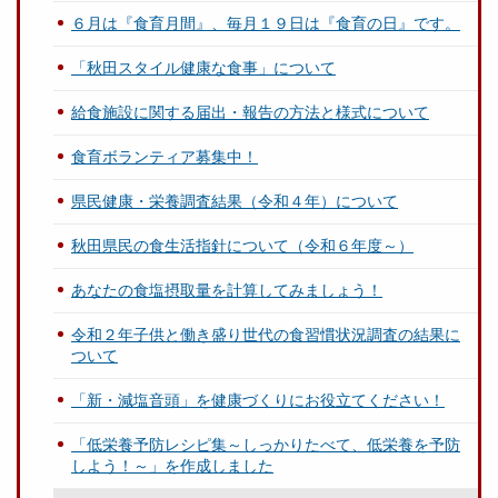
６月は『食育月間』、毎月１９日は『食育の日』です。
「秋田スタイル健康な食事」について
給食施設に関する届出・報告の方法と様式について
食育ボランティア募集中！
県民健康・栄養調査結果（令和４年）について
秋田県民の食生活指針について（令和６年度～）
あなたの食塩摂取量を計算してみましょう！
令和２年子供と働き盛り世代の食習慣状況調査の結果に
ついて
「新・減塩音頭」を健康づくりにお役立てください！
「低栄養予防レシピ集～しっかりたべて、低栄養を予防
しよう！～」を作成しました