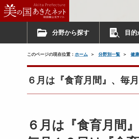
分野から探す
目的
このページの現在位置：
ホーム
分野別一覧
健
６月は『食育月間』、毎
６月は『食育月間』