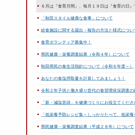
６月は『食育月間』、毎月１９日は『食育の日』
「秋田スタイル健康な食事」について
給食施設に関する届出・報告の方法と様式につい
食育ボランティア募集中！
県民健康・栄養調査結果（令和４年）について
秋田県民の食生活指針について（令和６年度～）
あなたの食塩摂取量を計算してみましょう！
令和２年子供と働き盛り世代の食習慣状況調査の
「新・減塩音頭」を健康づくりにお役立てくださ
「低栄養予防レシピ集～しっかりたべて、低栄養
県民健康・栄養調査結果（平成２８年）について