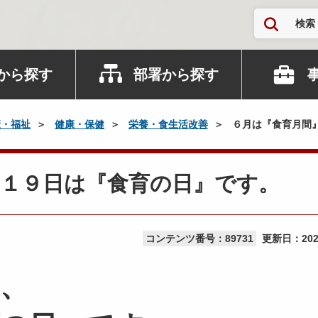
検索
から探す
部署から探す
康・福祉
健康・保健
栄養・食生活改善
６月は『食育月間
月１９日は『食育の日』です。
コンテンツ番号：89731
更新日：
20
、