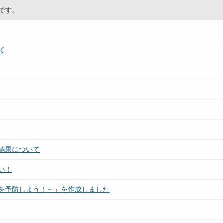
です。
て
結果について
い！
を予防しよう！～」を作成しました