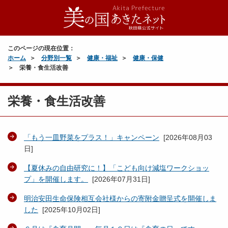
このページの現在位置：
ホーム
分野別一覧
健康・福祉
健康・保健
栄養・食生活改善
栄養・食生活改善
「もう一皿野菜をプラス！」キャンペーン
[
2026年08月03
日
]
【夏休みの自由研究に！】「こども向け減塩ワークショッ
プ」を開催します。
[
2026年07月31日
]
明治安田生命保険相互会社様からの寄附金贈呈式を開催しま
した
[
2025年10月02日
]