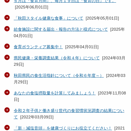
６月は『食育月間』、毎月１９日は『食育の日』です。
[
2025年06月01日
]
「秋田スタイル健康な食事」について
[
2025年05月01日
]
給食施設に関する届出・報告の方法と様式について
[
2025年
04月01日
]
食育ボランティア募集中！
[
2025年04月01日
]
県民健康・栄養調査結果（令和４年）について
[
2024年03月
29日
]
秋田県民の食生活指針について（令和６年度～）
[
2024年03
月29日
]
あなたの食塩摂取量を計算してみましょう！
[
2023年11月08
日
]
令和２年子供と働き盛り世代の食習慣状況調査の結果につい
て
[
2022年03月09日
]
「新・減塩音頭」を健康づくりにお役立てください！
[
2021