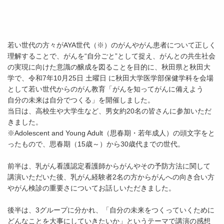
若い世代の方々がAYA世代（※）のがんやがん患者について正しく
理解することで、がんを“自分ごと”として捉え、がんとの共生社会
の実現に向けた意識の醸成を図ることを目的に、秋田県と秋田大
学で、令和7年10月25日 土曜日 に秋田大学医学部保健学科を会場
として若い世代からのがん教育「がんを知ってがんに備えよう
自分の未来は自分でつくる」を開催しました。
当日は、高校生や大学生など、男女約20名の皆さんに参加いただ
きました。
※Adolescent and Young Adult（思春期・若年成人）の頭文字をと
ったもので、思春期（15歳～）から30歳代までの世代。
前半は、乳がん看護認定看護師からがんやその予防方法に関して
講演いただいた後、乳がん経験者2名の方からがんへの向き合い方
やがん検診の重要さについてお話しいただきました。
後半は、3グループに分かれ、「自分の未来をつくっていくために
どんなことを大事にしていきたいか」というテーマで講演の感想