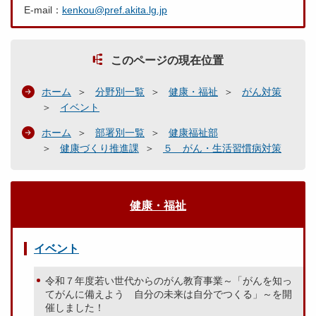
E-mail：
kenkou@pref.akita.lg.jp
このページの現在位置
ホーム
分野別一覧
健康・福祉
がん対策
イベント
ホーム
部署別一覧
健康福祉部
健康づくり推進課
５ がん・生活習慣病対策
健康・福祉
イベント
令和７年度若い世代からのがん教育事業～「がんを知っ
てがんに備えよう 自分の未来は自分でつくる」～を開
催しました！