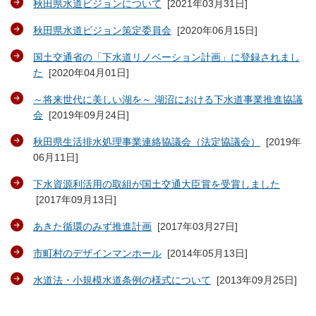
秋田県水道ビジョンについて
[
2021年03月31日
]
秋田県水道ビジョン策定委員会
[
2020年06月15日
]
国土交通省の「下水道リノベーション計画」に登録されまし
た
[
2020年04月01日
]
～将来世代に美しい湖を～ 湖沼における下水道事業推進協議
会
[
2019年09月24日
]
秋田県生活排水処理事業連絡協議会（法定協議会）
[
2019年
06月11日
]
下水資源利活用の取組が国土交通大臣賞を受賞しました
[
2017年09月13日
]
あきた循環のみず推進計画
[
2017年03月27日
]
市町村のデザインマンホール
[
2014年05月13日
]
水道法・小規模水道条例の様式について
[
2013年09月25日
]