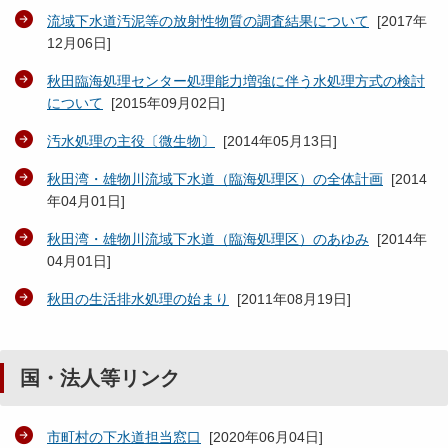
流域下水道汚泥等の放射性物質の調査結果について
[
2017年
12月06日
]
秋田臨海処理センター処理能力増強に伴う水処理方式の検討
について
[
2015年09月02日
]
汚水処理の主役〔微生物〕
[
2014年05月13日
]
秋田湾・雄物川流域下水道（臨海処理区）の全体計画
[
2014
年04月01日
]
秋田湾・雄物川流域下水道（臨海処理区）のあゆみ
[
2014年
04月01日
]
秋田の生活排水処理の始まり
[
2011年08月19日
]
国・法人等リンク
市町村の下水道担当窓口
[
2020年06月04日
]