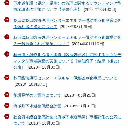
下水道施設（県北・県南）の管理に関するサウンディング型
市場調査の実施について【結果公表】
[
2024年10月30日
]
秋田県秋田臨海処理センターエネルギー供給拠点化事業に係
る落札者の決定について
[
2024年03月26日
]
秋田県秋田臨海処理センターエネルギー供給拠点化事業に係
る一般競争入札の実施について
[
2024年01月10日
]
秋田湾・雄物川流域下水道（臨海処理区）に関するサウンデ
ィング型市場調査の実施について［開催終了：結果（概要）
公表］
[
2023年10月30日
]
秋田臨海処理センターエネルギー供給拠点化事業について
[
2023年10月27日
]
施設見学のご案内について
[
2023年05月26日
]
流域別下水道整備総合計画
[
2019年11月01日
]
社会資本総合整備計画（流域下水道事業）事後評価の公表に
ついて
[
2018年10月30日
]