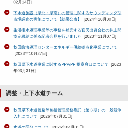
02月14日
]
下水道施設（県北・県南）の管理に関するサウンディング型
市場調査の実施について【結果公表】
[
2024年10月30日
]
生活排水処理事業等の事務を補完する官民出資会社の株主間
協定締結に係る記者会見を行いました
[
2023年11月07日
]
秋田臨海処理センターエネルギー供給拠点化事業について
[
2023年10月27日
]
秋田県下水道事業に関するPPP/PFI提案窓口について
[
2023
年03月31日
]
調整・上下水道チーム
秋田県下水道管路等包括管理業務委託（第３期）の一般競争
入札について
[
2026年07月31日
]
水道の区分について
[
2026年04月01日
]