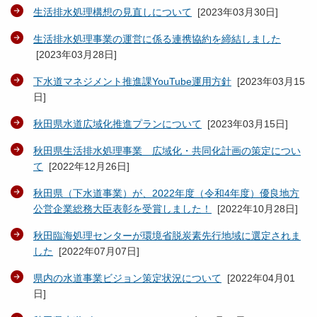
生活排水処理構想の見直しについて
[
2023年03月30日
]
生活排水処理事業の運営に係る連携協約を締結しました
[
2023年03月28日
]
下水道マネジメント推進課YouTube運用方針
[
2023年03月15
日
]
秋田県水道広域化推進プランについて
[
2023年03月15日
]
秋田県生活排水処理事業 広域化・共同化計画の策定につい
て
[
2022年12月26日
]
秋田県（下水道事業）が、2022年度（令和4年度）優良地方
公営企業総務大臣表彰を受賞しました！
[
2022年10月28日
]
秋田臨海処理センターが環境省脱炭素先行地域に選定されま
した
[
2022年07月07日
]
県内の水道事業ビジョン策定状況について
[
2022年04月01
日
]