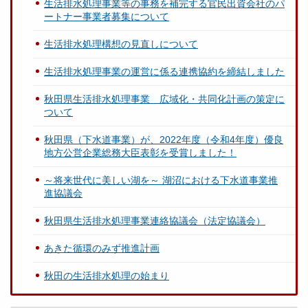
生活排水処理事業等の事務を補完する官民出資会社のパ
ートナー事業者募集について
生活排水処理構想の見直しについて
生活排水処理事業の運営に係る連携協約を締結しました
秋田県生活排水処理事業 広域化・共同化計画の策定に
ついて
秋田県（下水道事業）が、2022年度（令和4年度）優良
地方公営企業総務大臣表彰を受賞しました！
～将来世代に美しい湖を～ 湖沼における下水道事業推
進協議会
秋田県生活排水処理事業連絡協議会（法定協議会）
あきた循環のみず推進計画
秋田の生活排水処理の始まり