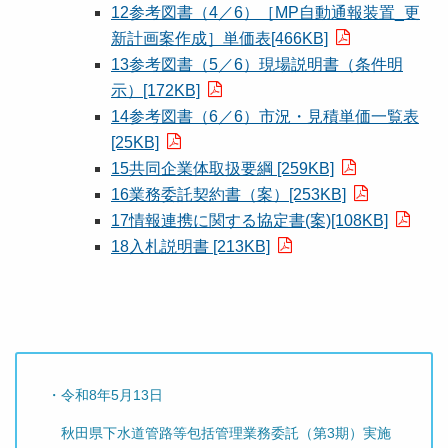
12参考図書（4／6）［MP自動通報装置_更
新計画案作成］単価表[466KB]
13参考図書（5／6）現場説明書（条件明
示）[172KB]
14参考図書（6／6）市況・見積単価一覧表
[25KB]
15共同企業体取扱要綱 [259KB]
16業務委託契約書（案）[253KB]
17情報連携に関する協定書(案)[108KB]
18入札説明書 [213KB]
・令和8年5月13日
秋田県下水道管路等包括管理業務委託（第3期）実施