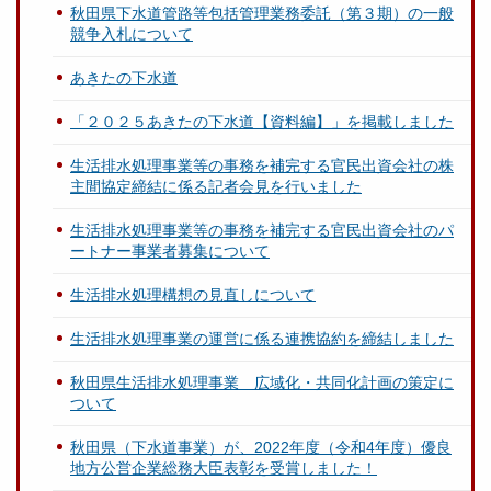
秋田県下水道管路等包括管理業務委託（第３期）の一般
競争入札について
あきたの下水道
「２０２５あきたの下水道【資料編】」を掲載しました
生活排水処理事業等の事務を補完する官民出資会社の株
主間協定締結に係る記者会見を行いました
生活排水処理事業等の事務を補完する官民出資会社のパ
ートナー事業者募集について
生活排水処理構想の見直しについて
生活排水処理事業の運営に係る連携協約を締結しました
秋田県生活排水処理事業 広域化・共同化計画の策定に
ついて
秋田県（下水道事業）が、2022年度（令和4年度）優良
地方公営企業総務大臣表彰を受賞しました！