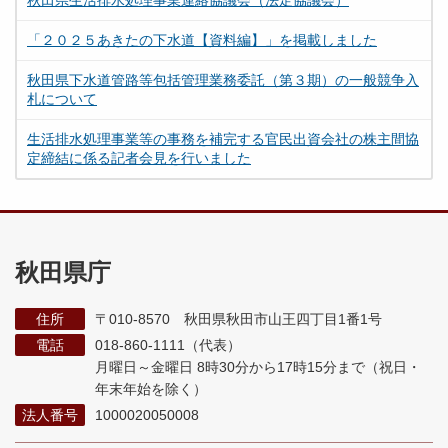
秋田県生活排水処理事業連絡協議会（法定協議会）
「２０２５あきたの下水道【資料編】」を掲載しました
秋田県下水道管路等包括管理業務委託（第３期）の一般競争入
札について
生活排水処理事業等の事務を補完する官民出資会社の株主間協
定締結に係る記者会見を行いました
秋田県庁
住所
〒010-8570 秋田県秋田市山王四丁目1番1号
電話
018-860-1111（代表）
月曜日～金曜日 8時30分から17時15分まで
（祝日・
年末年始を除く）
法人番号
1000020050008