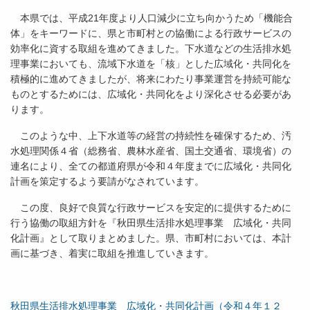
本県では、平成21年度より人口減少に立ち向かうため「機能合
体」をキーワードに、県と市町村との協働による行政サービスの
効率化に資する取組を進めてきました。下水道などの生活排水処
理事業においても、流域下水道を「核」とした広域化・共同化を
積極的に進めてきましたが、将来にわたり事業運営を持続可能な
ものとするためには、広域化・共同化をより深化させる必要があ
ります。
このような中、上下水道等の経営の持続性を確保するため、汚
水処理関係４省（総務省、農林水産省、国土交通省、環境省）の
連名により、全ての都道府県が令和４年度までに広域化・共同化
計画を策定するよう要請がなされています。
この度、良好で良質な行政サービスを安定的に提供するために
行う協働の取組方針を『秋田県生活排水処理事業 広域化・共同
化計画』として取りまとめました。県、市町村においては、本計
画に基づき、着実に取組を推進していきます。
秋田県生活排水処理事業 広域化・共同化計画（令和４年１２