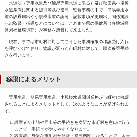
水道法（専用水道及び簡易専用水道に限る）及び秋田県小規模
水道条例に関する認可等及び指導・監督事務の中で、簡易専用水
道の設置届出や小規模水道の認可、記載事項変更届出、関係施設
への監督・指導などについては、これまで県の保健所（各地域振
興局福祉環境部）が事務を所管して来ました。
現在、県では市町村に対してこうした事務権限の移譲受け入れ
を呼びかけており、協議が調った市町村に対して、順次移譲手続
きを行います。
移譲によるメリット
専用水道、簡易専用水道、小規模水道関係業務が市町村に移譲
されることによるメリットとして、次のようなことが挙げられま
す。
設置者が申請や届出等の手続きを身近な市町村を窓口に行う
ことで、手続きがやりやすくなります。
設置者に身近な市町村が監督・指導機関になることで、地元