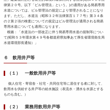
律第２０号。以下「ビル管理法」という。)の適用がある簡易専用
水道については、ビル管理法の規定により管理されることになり
ます。ただし、水道法（昭和３２年法律第百１７７号）第３４条
の２第２項の検査についての規定はビル管理法が適用される簡易
専用水道についても適用になります。
根拠：「水道法の一部改正に伴う簡易専用水道の規制等につい
て(昭和５３年環水第４９号各都道府県知事あて厚生省環境衛生局
水道環境部長通知）」
６ 飲用井戸等
（１） 一般飲用井戸等
個人住宅・寄宿舎・社宅・共同住宅等に居住する者に対して、
飲用水を供給する井戸等の給水施設（表流水・湧水を水源とする
ものも含む。）
（２） 業務用飲用井戸等