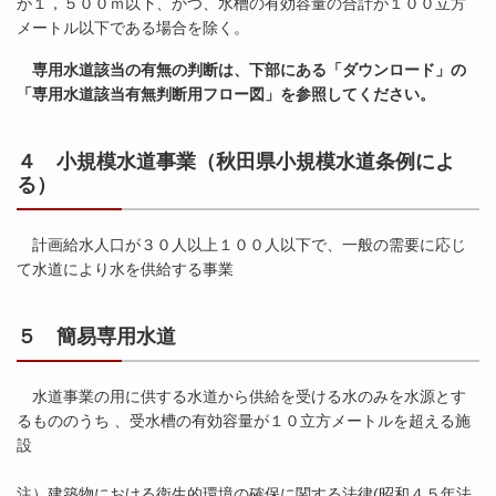
が１，５００ｍ以下、かつ、水槽の有効容量の合計が１００立方
メートル以下である場合を除く。
専用水道該当の有無の判断は、下部にある「ダウンロード」の
「専用水道該当有無判断用フロー図」を参照してください。
４ 小規模水道事業（秋田県小規模水道条例によ
る）
計画給水人口が３０人以上１００人以下で、一般の需要に応じ
て水道により水を供給する事業
５ 簡易専用水道
水道事業の用に供する水道から供給を受ける水のみを水源とす
るもののうち 、受水槽の有効容量が１０立方メートルを超える施
設
注）建築物における衛生的環境の確保に関する法律(昭和４５年法