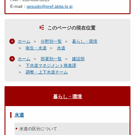
E-mail：
gesuido@pref.akita.lg.jp
このページの現在位置
ホーム
分野別一覧
暮らし・環境
衛生・水道
水道
ホーム
部署別一覧
建設部
下水道マネジメント推進課
調整・上下水道チーム
暮らし・環境
水道
水道の区分について