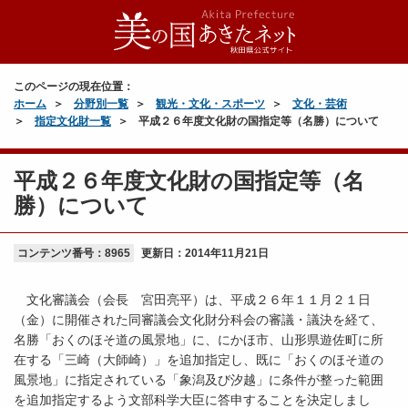
このページの現在位置：
ホーム
分野別一覧
観光・文化・スポーツ
文化・芸術
指定文化財一覧
平成２６年度文化財の国指定等（名勝）について
平成２６年度文化財の国指定等（名
勝）について
コンテンツ番号：8965
更新日：
2014年11月21日
文化審議会（会長 宮田亮平）は、平成２６年１１月２１日
（金）に開催された同審議会文化財分科会の審議・議決を経て、
名勝「おくのほそ道の風景地」に、にかほ市、山形県遊佐町に所
在する「三崎（大師崎）」を追加指定し、既に「おくのほそ道の
風景地」に指定されている「象潟及び汐越」に条件が整った範囲
を追加指定するよう文部科学大臣に答申することを決定しまし