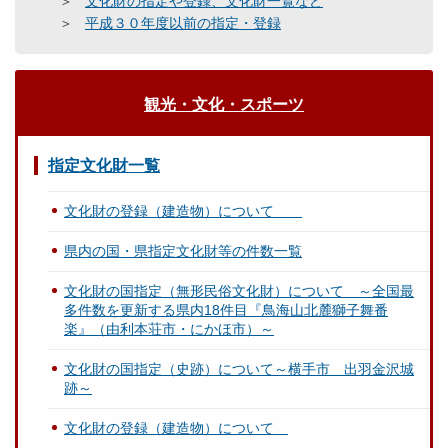
文化財の指定や登録、文化財一覧など
平成３０年度以前の指定・登録
観光・文化・スポーツ
指定文化財一覧
文化財の登録（建造物）について
県内の国・県指定文化財等の件数一覧
文化財の国指定（無形民俗文化財）について ～全国最
多件数を更新する県内18件目『鳥海山北麓獅子舞番
楽』（由利本荘市・にかほ市）～
文化財の国指定（史跡）について～横手市 出羽金沢城
跡～
文化財の登録（建造物）について