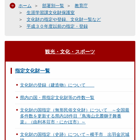
ホーム
部署別一覧
教育庁
生涯学習課文化財保護室
文化財の指定や登録、文化財一覧など
平成３０年度以前の指定・登録
観光・文化・スポーツ
指定文化財一覧
文化財の登録（建造物）について
県内の国・県指定文化財等の件数一覧
文化財の国指定（無形民俗文化財）について ～全国最
多件数を更新する県内18件目『鳥海山北麓獅子舞番
楽』（由利本荘市・にかほ市）～
文化財の国指定（史跡）について～横手市 出羽金沢城