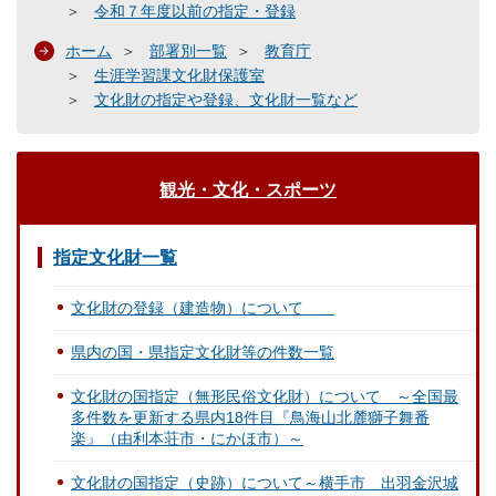
令和７年度以前の指定・登録
ホーム
部署別一覧
教育庁
生涯学習課文化財保護室
文化財の指定や登録、文化財一覧など
観光・文化・スポーツ
指定文化財一覧
文化財の登録（建造物）について
県内の国・県指定文化財等の件数一覧
文化財の国指定（無形民俗文化財）について ～全国最
多件数を更新する県内18件目『鳥海山北麓獅子舞番
楽』（由利本荘市・にかほ市）～
文化財の国指定（史跡）について～横手市 出羽金沢城