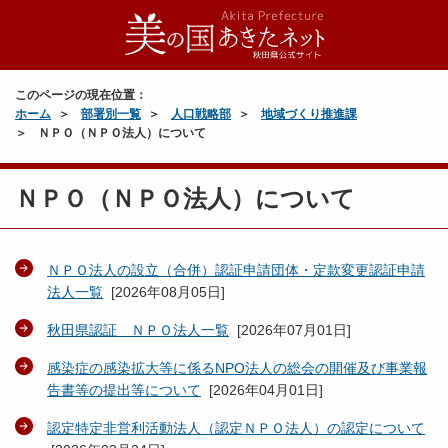
このページの現在位置：
ホーム
部署別一覧
人口戦略部
地域づくり推進課
ＮＰＯ（ＮＰＯ法人）について
ＮＰＯ（ＮＰＯ法人）について
ＮＰＯ法人の設立（合併）認証申請団体・定款変更認証申請
法人一覧
[
2026年08月05日
]
秋田県認証 ＮＰＯ法人一覧
[
2026年07月01日
]
感染症の感染拡大等に係るNPO法人の総会の開催及び事業報
告書等の提出等について
[
2026年04月01日
]
認定特定非営利活動法人（認定ＮＰＯ法人）の認定について