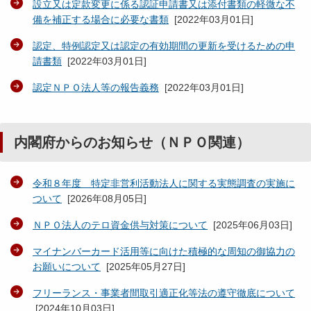
設立又は定款変更に係る認証申請書又は添付書類の軽微な不
備を補正する場合に必要な書類
[
2022年03月01日
]
認定、特例認定又は認定の有効期間の更新を受けるための申
請書類
[
2022年03月01日
]
認定ＮＰＯ法人等の報告義務
[
2022年03月01日
]
内閣府からのお知らせ（ＮＰＯ関連）
令和８年度 特定非営利活動法人に関する実態調査の実施に
ついて
[
2026年08月05日
]
ＮＰＯ法人のテロ資金供与対策について
[
2025年06月03日
]
マイナンバーカード活用等に向けた積極的な周知の御協力の
お願いについて
[
2025年05月27日
]
フリーランス・事業者間取引適正化等法の遵守徹底について
[
2024年10月03日
]