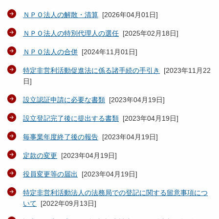
ＮＰＯ法人の解散・清算
[
2026年04月01日
]
ＮＰＯ法人の特別代理人の選任
[
2025年02月18日
]
ＮＰＯ法人の合併
[
2024年11月01日
]
特定非営利活動促進法に係る諸手続の手引き
[
2023年11月22
日
]
設立認証申請に必要な書類
[
2023年04月19日
]
設立登記完了後に提出する書類
[
2023年04月19日
]
毎事業年度終了後の報告
[
2023年04月19日
]
定款の変更
[
2023年04月19日
]
役員変更等の届出
[
2023年04月19日
]
特定非営利活動法人の法務局での登記に関する留意事項につ
いて
[
2022年09月13日
]