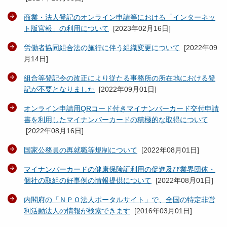
商業・法人登記のオンライン申請等における「インターネッ
ト版官報」の利用について
[
2023年02月16日
]
労働者協同組合法の施行に伴う組織変更について
[
2022年09
月14日
]
組合等登記令の改正により従たる事務所の所在地における登
記が不要となりました
[
2022年09月01日
]
オンライン申請用QRコード付きマイナンバーカード交付申請
書を利用したマイナンバーカードの積極的な取得について
[
2022年08月16日
]
国家公務員の再就職等規制について
[
2022年08月01日
]
マイナンバーカードの健康保険証利用の促進及び業界団体・
個社の取組の好事例の情報提供について
[
2022年08月01日
]
内閣府の「ＮＰＯ法人ポータルサイト」で、全国の特定非営
利活動法人の情報が検索できます
[
2016年03月01日
]