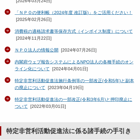
[
2026年03月24日
]
「ＮＰＯの便利帳（2024年度 改訂版)」をご活用ください！
[
2025年02月26日
]
消費税の適格請求書等保存方式（インボイス制度）について
[
2024年11月22日
]
ＮＰＯ法人の情報公開
[
2024年07月26日
]
内閣府ウェブ報告システムによるNPO法人の各種手続のオン
ライン化について
[
2024年04月01日
]
特定非営利活動促進法施行条例等の一部改正(令和5年)と副本
の廃止について
[
2023年04月19日
]
特定非営利活動促進法の一部改正(令和3年6月)と押印廃止に
ついて
[
2022年03月01日
]
特定非営利活動促進法に係る諸手続の手引き