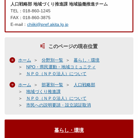
人口戦略部 地域づくり推進課 地域協働推進チーム
TEL：018-860-1245
FAX：018-860-3875
E-mail：
chiiki@pref.akita.lg.jp
このページの現在位置
ホーム
分野別一覧
暮らし・環境
NPO・県民運動・地域コミュニティ
ＮＰＯ（ＮＰＯ法人）について
ホーム
部署別一覧
人口戦略部
地域づくり推進課
ＮＰＯ（ＮＰＯ法人）について
市民への説明要請・設立認証取消
暮らし・環境