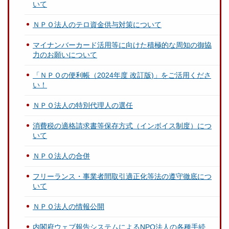
いて
ＮＰＯ法人のテロ資金供与対策について
マイナンバーカード活用等に向けた積極的な周知の御協
力のお願いについて
「ＮＰＯの便利帳（2024年度 改訂版)」をご活用くださ
い！
ＮＰＯ法人の特別代理人の選任
消費税の適格請求書等保存方式（インボイス制度）につ
いて
ＮＰＯ法人の合併
フリーランス・事業者間取引適正化等法の遵守徹底につ
いて
ＮＰＯ法人の情報公開
内閣府ウェブ報告システムによるNPO法人の各種手続