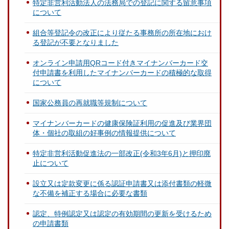
特定非営利活動法人の法務局での登記に関する留意事項
について
組合等登記令の改正により従たる事務所の所在地におけ
る登記が不要となりました
オンライン申請用QRコード付きマイナンバーカード交
付申請書を利用したマイナンバーカードの積極的な取得
について
国家公務員の再就職等規制について
マイナンバーカードの健康保険証利用の促進及び業界団
体・個社の取組の好事例の情報提供について
特定非営利活動促進法の一部改正(令和3年6月)と押印廃
止について
設立又は定款変更に係る認証申請書又は添付書類の軽微
な不備を補正する場合に必要な書類
認定、特例認定又は認定の有効期間の更新を受けるため
の申請書類