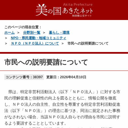
このページの現在位置：
ホーム
分野別一覧
暮らし・環境
NPO・県民運動・地域コミュニティ
ＮＰＯ（ＮＰＯ法人）について
市民への説明要請について
市民への説明要請について
コンテンツ番号：38397
更新日：
2026年04月10日
県は、特定非営利活動法人（以下「ＮＰＯ法人」）に対する市
民の理解促進と信頼性の向上を図るとともに、情報公開を徹底
し、ＮＰＯ法人の自主性、自立性を尊重する特定非営利活動促進
法（以下「ＮＰＯ法」）の理念に基づき、同法に規定された事務
がなされない場合、当該ＮＰＯ法人自らその理由を市民に説明す
るよう要請することとしています。