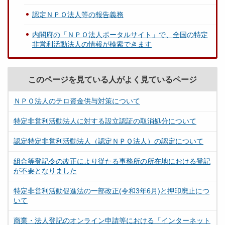
認定ＮＰＯ法人等の報告義務
内閣府の「ＮＰＯ法人ポータルサイト」で、全国の特定
非営利活動法人の情報が検索できます
このページを見ている人がよく見ているページ
ＮＰＯ法人のテロ資金供与対策について
特定非営利活動法人に対する設立認証の取消処分について
認定特定非営利活動法人（認定ＮＰＯ法人）の認定について
組合等登記令の改正により従たる事務所の所在地における登記
が不要となりました
特定非営利活動促進法の一部改正(令和3年6月)と押印廃止につ
いて
商業・法人登記のオンライン申請等における「インターネット