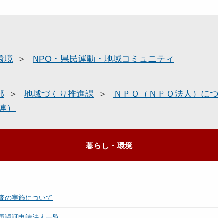
環境
NPO・県民運動・地域コミュニティ
部
地域づくり推進課
ＮＰＯ（ＮＰＯ法人）に
連）
暮らし・環境
査の実施について
更認証申請法人一覧