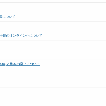
底について
種手続のオンライン化について
5年)と副本の廃止について