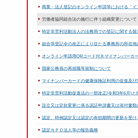
商業・法人登記のオンライン申請等における「イ
労働者協同組合法の施行に伴う組織変更について
特定非営利活動法人の法務局での登記に関する留
組合等登記令の改正により従たる事務所の所在地
オンライン申請用QRコード付きマイナンバーカ
国家公務員の再就職等規制について
マイナンバーカードの健康保険証利用の促進及び
特定非営利活動促進法の一部改正(令和3年6月)
設立又は定款変更に係る認証申請書又は添付書類
認定、特例認定又は認定の有効期間の更新を受け
認定ＮＰＯ法人等の報告義務