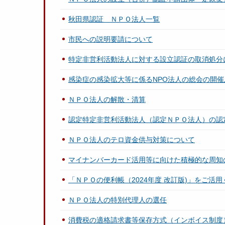
秋田県認証 ＮＰＯ法人一覧
市民への説明要請について
特定非営利活動法人に対する設立認証の取消処分
感染症の感染拡大等に係るNPO法人の総会の開
ＮＰＯ法人の解散・清算
認定特定非営利活動法人（認定ＮＰＯ法人）の認
ＮＰＯ法人のテロ資金供与対策について
マイナンバーカード活用等に向けた積極的な周知
「ＮＰＯの便利帳（2024年度 改訂版)」をご活
ＮＰＯ法人の特別代理人の選任
消費税の適格請求書等保存方式（インボイス制度