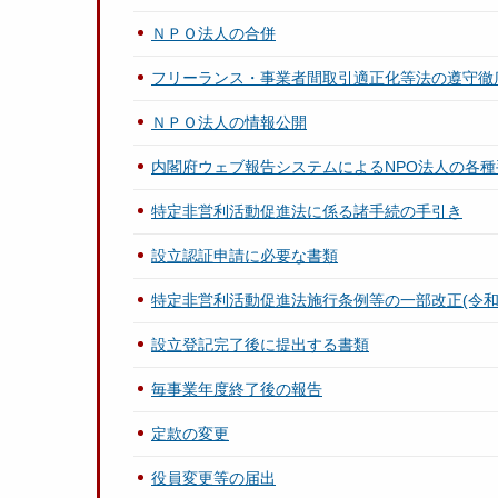
ＮＰＯ法人の合併
フリーランス・事業者間取引適正化等法の遵守徹
ＮＰＯ法人の情報公開
内閣府ウェブ報告システムによるNPO法人の各
特定非営利活動促進法に係る諸手続の手引き
設立認証申請に必要な書類
特定非営利活動促進法施行条例等の一部改正(令和
設立登記完了後に提出する書類
毎事業年度終了後の報告
定款の変更
役員変更等の届出