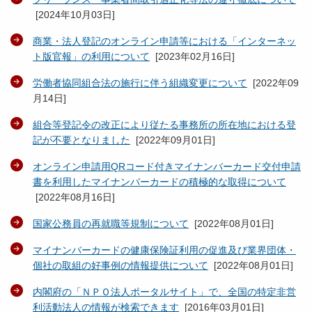
[
2024年10月03日
]
商業・法人登記のオンライン申請等における「インターネッ
ト版官報」の利用について
[
2023年02月16日
]
労働者協同組合法の施行に伴う組織変更について
[
2022年09
月14日
]
組合等登記令の改正により従たる事務所の所在地における登
記が不要となりました
[
2022年09月01日
]
オンライン申請用QRコード付きマイナンバーカード交付申請
書を利用したマイナンバーカードの積極的な取得について
[
2022年08月16日
]
国家公務員の再就職等規制について
[
2022年08月01日
]
マイナンバーカードの健康保険証利用の促進及び業界団体・
個社の取組の好事例の情報提供について
[
2022年08月01日
]
内閣府の「ＮＰＯ法人ポータルサイト」で、全国の特定非営
利活動法人の情報が検索できます
[
2016年03月01日
]