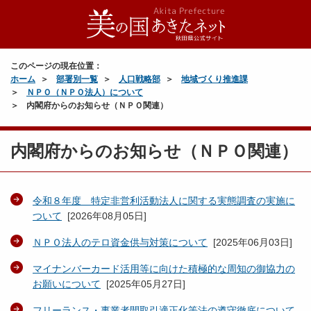
このページの現在位置：
ホーム
部署別一覧
人口戦略部
地域づくり推進課
ＮＰＯ（ＮＰＯ法人）について
内閣府からのお知らせ（ＮＰＯ関連）
内閣府からのお知らせ（ＮＰＯ関連）
令和８年度 特定非営利活動法人に関する実態調査の実施に
ついて
[
2026年08月05日
]
ＮＰＯ法人のテロ資金供与対策について
[
2025年06月03日
]
マイナンバーカード活用等に向けた積極的な周知の御協力の
お願いについて
[
2025年05月27日
]
フリーランス・事業者間取引適正化等法の遵守徹底について