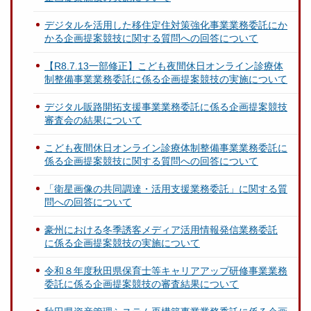
デジタルを活用した移住定住対策強化事業業務委託にか
かる企画提案競技に関する質問への回答について
【R8.7.13一部修正】こども夜間休日オンライン診療体
制整備事業業務委託に係る企画提案競技の実施について
デジタル販路開拓支援事業業務委託に係る企画提案競技
審査会の結果について
こども夜間休日オンライン診療体制整備事業業務委託に
係る企画提案競技に関する質問への回答について
「衛星画像の共同調達・活用支援業務委託」に関する質
問への回答について
豪州における冬季誘客メディア活用情報発信業務委託
に係る企画提案競技の実施について
令和８年度秋田県保育士等キャリアアップ研修事業業務
委託に係る企画提案競技の審査結果について