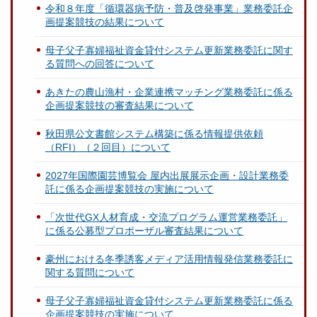
令和８年度「循環器病予防・普及啓発事業」業務委託企
画提案競技の結果について
母子父子寡婦福祉資金貸付システム更新業務委託に関す
る質問への回答について
あきたの農山漁村・企業連携マッチング業務委託に係る
企画提案競技の審査結果について
秋田県公文書館システム構築に係る情報提供依頼
（RFI）（２回目）について
2027年国際園芸博覧会 屋内出展展示企画・設計業務委
託に係る企画提案競技の実施について
「次世代GX人材育成・交流プログラム運営業務委託」
に係る公募型プロポーザル審査結果について
豪州における冬季誘客メディア活用情報発信業務委託に
関する質問について
母子父子寡婦福祉資金貸付システム更新業務委託に係る
企画提案競技の実施について