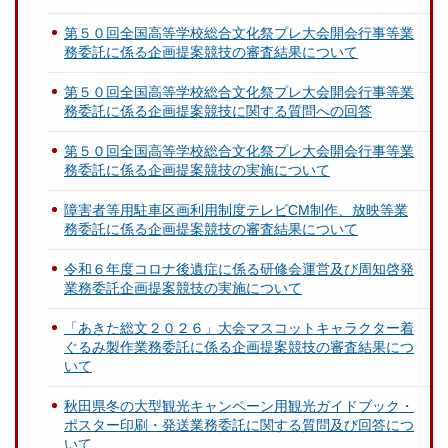
第５０回全国高等学校総合文化祭プレ大会開会行事等業
務委託に係る企画提案競技の審査結果について
第５０回全国高等学校総合文化祭プレ大会開会行事等業
務委託に係る企画提案競技に関する質問への回答
第５０回全国高等学校総合文化祭プレ大会開会行事等業
務委託に係る企画提案競技の実施について
障害者等用駐車区画利用制度テレビCM制作、放映等業
務委託に係る企画提案競技の審査結果について
令和６年度コロナ後遺症に係る研修会運営及び周知啓発
業務委託企画提案競技の実施について
「あきた総文２０２６」大会マスコットキャラクター着
ぐるみ製作業務委託に係る企画提案競技の審査結果につ
いて
秋田県冬の大型観光キャンペーン用観光ガイドブック・
ポスター印刷・発送業務委託に関する質問及び回答につ
いて