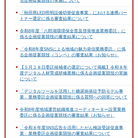
る企画提案競技の実施について
「秋田県LED照明設備切替促進事業」における連携パー
トナー選定に係る審査結果について
令和8年度「八郎湖環境保全普及啓発推進業務委託」に
係る企画提案競技の審査結果について
「令和8年度SNSによる地域の魅力発信業務委託」に係
る企画提案競技（コンペ）の審査結果（お知らせ）
【５月２８日委託候補者の選定について掲載】令和８年
度デジタル人材育成研修業務に係る企画提案競技の実施
について
「デジタルツールを活用した糖尿病発症予防モデル事
業」業務委託企画提案競技に係る質問への回答について
令和8年度地域運営組織推進コーディネーター設置業務
委託に係る企画提案競技の審査結果（お知らせ）
「令和８年度SNS広告を活用したがん検診受診促進事
業」業務委託企画提案競技の審査結果について