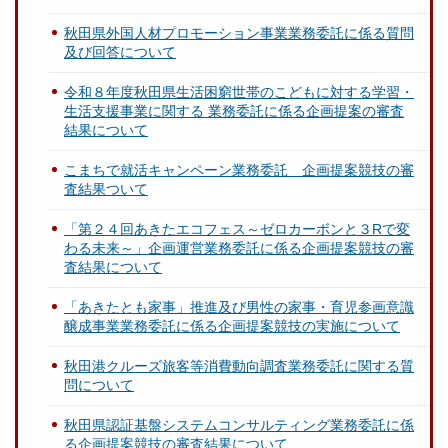
秋田県外国人材プロモーション事業業務委託に係る質問
及び回答について
令和８年度秋田県生活困窮世帯のこどもに対する学習・
生活支援事業に関する 業務委託に係る企画提案の審査
結果について
こまちで就活キャンペーン業務委託 企画提案競技の審
査結果ついて
「第２４回あきたエコフェス～ゼロカーボンと３Rで変
わる未来～」企画運営業務委託に係る企画提案競技の審
査結果について
「あきたとも家事」推進及び男性の家事・育児参画意識
醸成事業業務委託に係る企画提案競技の実施について
秋田港クルーズ旅客等消費動向調査業務委託に関する質
問について
秋田県認証基盤システムコンサルティング業務委託に係
る企画提案競技の審査結果について