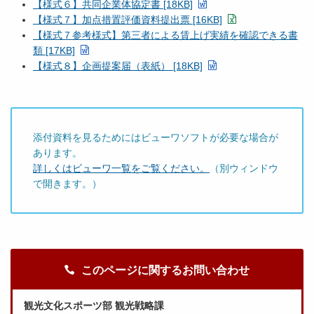
【様式６】共同企業体協定書 [18KB]
【様式７】加点措置評価資料提出票 [16KB]
【様式７参考様式】第三者による賃上げ実績を確認できる書
類 [17KB]
【様式８】企画提案届（表紙） [18KB]
添付資料を見るためにはビューワソフトが必要な場合が
あります。
詳しくはビューワ一覧をご覧ください。
（別ウィンドウ
で開きます。）
このページに関するお問い合わせ
観光文化スポーツ部 観光戦略課