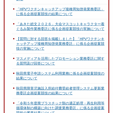
「HPVワクチンキャッチアップ接種周知啓発業務委託」
に係る企画提案競技の結果について
「あきた総文２０２６」大会マスコットキャラクター着
ぐるみ製作業務委託に係る企画提案競技の実施について
【質問に対する回答を掲載しました】「HPVワクチンキ
ャッチアップ接種周知啓発業務委託」に係る企画提案競
技の実施について
マスメディアを活用したプロモーション業務委託に関す
る質問及び回答について
秋田県電子申請システム利用業務に係る企画提案競技の
結果について
秋田県障害児施設入所給付費受給者管理システム更新業
務委託企画提案競技の結果について
「令和５年度廃プラスチック類の適正処理・再生利用等
循環体制の構築に向けた調査業務委託」に係る企画提案
競技の審査結果について