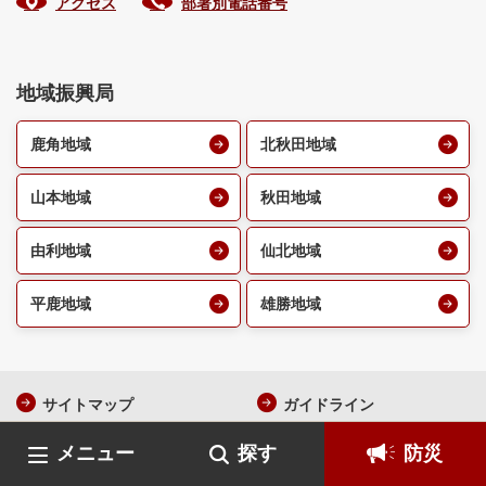
アクセス
部署別電話番号
地域振興局
鹿角地域
北秋田地域
山本地域
秋田地域
由利地域
仙北地域
平鹿地域
雄勝地域
サイトマップ
ガイドライン
個人情報保護
著作権・リンク・免責事項
メニュー
探す
防災