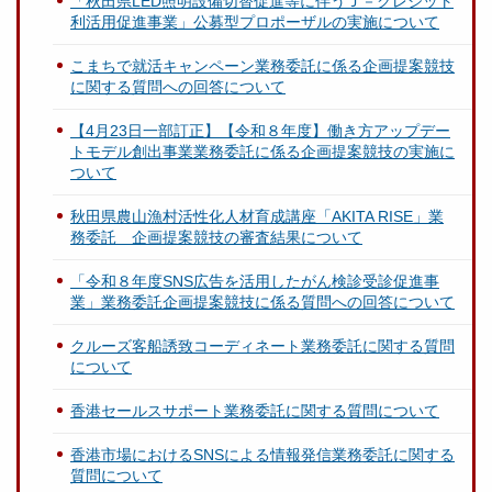
「秋田県LED照明設備切替促進等に伴うＪ－クレジット
利活用促進事業」公募型プロポーザルの実施について
こまちで就活キャンペーン業務委託に係る企画提案競技
に関する質問への回答について
【4月23日一部訂正】【令和８年度】働き方アップデー
トモデル創出事業業務委託に係る企画提案競技の実施に
ついて
秋田県農山漁村活性化人材育成講座「AKITA RISE」業
務委託 企画提案競技の審査結果について
「令和８年度SNS広告を活用したがん検診受診促進事
業」業務委託企画提案競技に係る質問への回答について
クルーズ客船誘致コーディネート業務委託に関する質問
について
香港セールスサポート業務委託に関する質問について
香港市場におけるSNSによる情報発信業務委託に関する
質問について