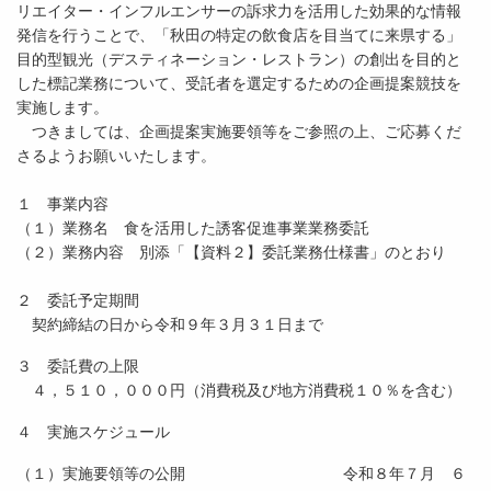
リエイター・インフルエンサーの訴求力を活用した効果的な情報
発信を行うことで、「秋田の特定の飲食店を目当てに来県する」
目的型観光（デスティネーション・レストラン）の創出を目的と
した標記業務について、受託者を選定するための企画提案競技を
実施します。
つきましては、企画提案実施要領等をご参照の上、ご応募くだ
さるようお願いいたします。
１ 事業内容
（１）業務名 食を活用した誘客促進事業業務委託
（２）業務内容 別添「【資料２】委託業務仕様書」のとおり
２ 委託予定期間
契約締結の日から令和９年３月３１日まで
３ 委託費の上限
４，５１０，０００円（消費税及び地方消費税１０％を含む）
４ 実施スケジュール
（１）実施要領等の公開 令和８年７月 ６