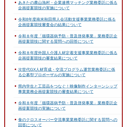
あきたの農山漁村・企業連携マッチング業務委託に係る
企画提案競技の実施について
令和8年度南米秋田県人会活動支援事業業務委託に係る
企画提案競技審査会の結果について
令和８年度「循環器病予防・普及啓発事業」業務委託企
画提案競技に関する質問への回答について
令和８年度外国人介護人材定着支援事業業務委託に係る
企画提案競技の審査結果について
次世代GX人材育成・交流プログラム運営業務委託に係
る公募型プロポーザルの実施について
県内学生と工芸品をつなぐ！映像制作インターンシップ
事業業務企画提案競技の審査結果について
令和８年度「循環器病予防・普及啓発事業」業務委託企
画提案競技の実施について
食のクロスオーバー交流事業業務委託に関する質問への
回答について