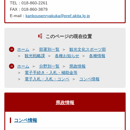
TEL：018-860-2261
FAX：018-860-3879
E-mail：
kankousenryakuka@pref.akita.lg.jp
このページの現在位置
ホーム
部署別一覧
観光文化スポーツ部
観光戦略課
各種お知らせ
各種情報
ホーム
分野別一覧
県政情報
電子手続き・入札・補助金等
電子入札・入札・コンペ
コンペ情報
県政情報
コンペ情報