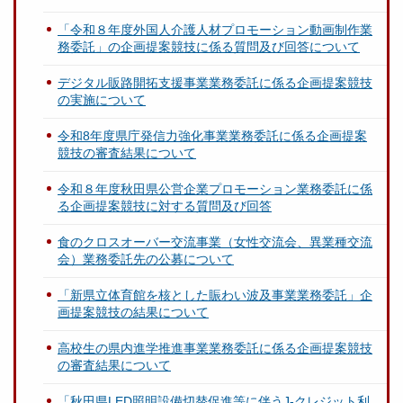
「令和８年度外国人介護人材プロモーション動画制作業
務委託」の企画提案競技に係る質問及び回答について
デジタル販路開拓支援事業業務委託に係る企画提案競技
の実施について
令和8年度県庁発信力強化事業業務委託に係る企画提案
競技の審査結果について
令和８年度秋田県公営企業プロモーション業務委託に係
る企画提案競技に対する質問及び回答
食のクロスオーバー交流事業（女性交流会、異業種交流
会）業務委託先の公募について
「新県立体育館を核とした賑わい波及事業業務委託」企
画提案競技の結果について
高校生の県内進学推進事業業務委託に係る企画提案競技
の審査結果について
「秋田県LED照明設備切替促進等に伴うJ-クレジット利