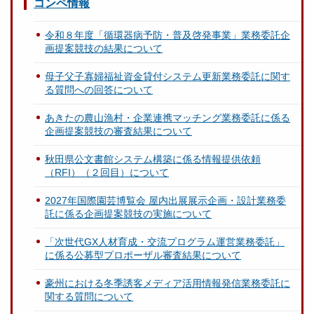
コンペ情報
令和８年度「循環器病予防・普及啓発事業」業務委託企
画提案競技の結果について
母子父子寡婦福祉資金貸付システム更新業務委託に関す
る質問への回答について
あきたの農山漁村・企業連携マッチング業務委託に係る
企画提案競技の審査結果について
秋田県公文書館システム構築に係る情報提供依頼
（RFI）（２回目）について
2027年国際園芸博覧会 屋内出展展示企画・設計業務委
託に係る企画提案競技の実施について
「次世代GX人材育成・交流プログラム運営業務委託」
に係る公募型プロポーザル審査結果について
豪州における冬季誘客メディア活用情報発信業務委託に
関する質問について