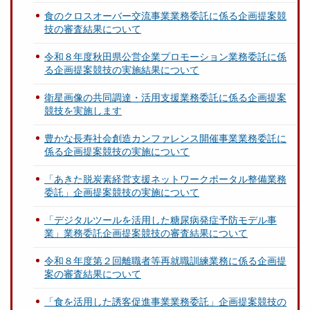
食のクロスオーバー交流事業業務委託に係る企画提案競
技の審査結果について
令和８年度秋田県公営企業プロモーション業務委託に係
る企画提案競技の実施結果について
衛星画像の共同調達・活用支援業務委託に係る企画提案
競技を実施します
豊かな長寿社会創造カンファレンス開催事業業務委託に
係る企画提案競技の実施について
「あきた脱炭素経営支援ネットワークポータル整備業務
委託」企画提案競技の実施について
「デジタルツールを活用した糖尿病発症予防モデル事
業」業務委託企画提案競技の審査結果について
令和８年度第２回離職者等再就職訓練業務に係る企画提
案の審査結果について
「食を活用した誘客促進事業業務委託」企画提案競技の