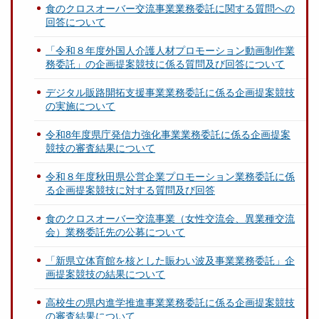
食のクロスオーバー交流事業業務委託に関する質問への
回答について
「令和８年度外国人介護人材プロモーション動画制作業
務委託」の企画提案競技に係る質問及び回答について
デジタル販路開拓支援事業業務委託に係る企画提案競技
の実施について
令和8年度県庁発信力強化事業業務委託に係る企画提案
競技の審査結果について
令和８年度秋田県公営企業プロモーション業務委託に係
る企画提案競技に対する質問及び回答
食のクロスオーバー交流事業（女性交流会、異業種交流
会）業務委託先の公募について
「新県立体育館を核とした賑わい波及事業業務委託」企
画提案競技の結果について
高校生の県内進学推進事業業務委託に係る企画提案競技
の審査結果について