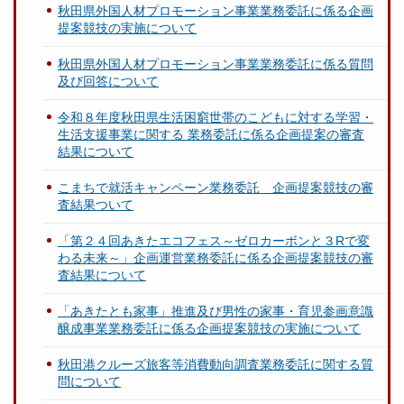
秋田県外国人材プロモーション事業業務委託に係る企画
提案競技の実施について
秋田県外国人材プロモーション事業業務委託に係る質問
及び回答について
令和８年度秋田県生活困窮世帯のこどもに対する学習・
生活支援事業に関する 業務委託に係る企画提案の審査
結果について
こまちで就活キャンペーン業務委託 企画提案競技の審
査結果ついて
「第２４回あきたエコフェス～ゼロカーボンと３Rで変
わる未来～」企画運営業務委託に係る企画提案競技の審
査結果について
「あきたとも家事」推進及び男性の家事・育児参画意識
醸成事業業務委託に係る企画提案競技の実施について
秋田港クルーズ旅客等消費動向調査業務委託に関する質
問について