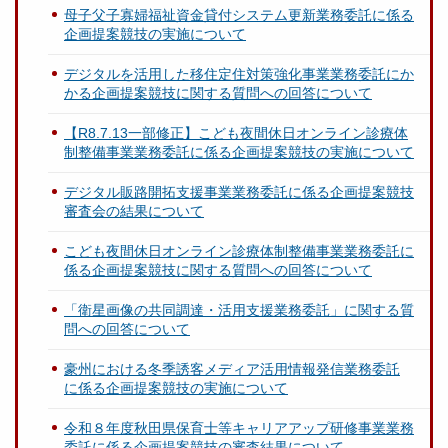
母子父子寡婦福祉資金貸付システム更新業務委託に係る
企画提案競技の実施について
デジタルを活用した移住定住対策強化事業業務委託にか
かる企画提案競技に関する質問への回答について
【R8.7.13一部修正】こども夜間休日オンライン診療体
制整備事業業務委託に係る企画提案競技の実施について
デジタル販路開拓支援事業業務委託に係る企画提案競技
審査会の結果について
こども夜間休日オンライン診療体制整備事業業務委託に
係る企画提案競技に関する質問への回答について
「衛星画像の共同調達・活用支援業務委託」に関する質
問への回答について
豪州における冬季誘客メディア活用情報発信業務委託
に係る企画提案競技の実施について
令和８年度秋田県保育士等キャリアアップ研修事業業務
委託に係る企画提案競技の審査結果について