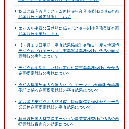
秋田県資産管理システム再構築事業業務委託に係る企画
提案競技の審査結果について
エシカル消費普及啓発に係るポスター制作業務委託企画
提案競技を実施します
【７月１３日更新 審査結果掲載】令和８年度立地環境
デジタルプロモーション事業運営業務委託に係る企画提
案競技の実施について
デジタルを活用した移住定住対策事業業務委託にかかる
企画提案競技の実施について
令和８年度外国人介護人材プロモーション動画制作業務
委託に係る企画提案競技の審査結果について
産地等のデジタル人材育成！情報発信力強化セミナー事
業業務企画提案競技の審査結果について
秋田県外国人材プロモーション事業業務委託に係る企画
提案競技審査会の結果について