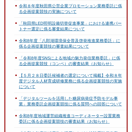
令和８年度秋田県公営企業プロモーション業務委託に係
る企画提案競技の実施について
「秋田県LED照明設備切替促進事業」における連携パー
トナー選定に係る審査結果について
令和8年度「八郎湖環境保全普及啓発推進業務委託」に
係る企画提案競技の審査結果について
「令和8年度SNSによる地域の魅力発信業務委託」に係
る企画提案競技（コンペ）の審査結果（お知らせ）
【５月２８日委託候補者の選定について掲載】令和８年
度デジタル人材育成研修業務に係る企画提案競技の実施
について
「デジタルツールを活用した糖尿病発症予防モデル事
業」業務委託企画提案競技に係る質問への回答について
令和8年度地域運営組織推進コーディネーター設置業務
委託に係る企画提案競技の審査結果（お知らせ）