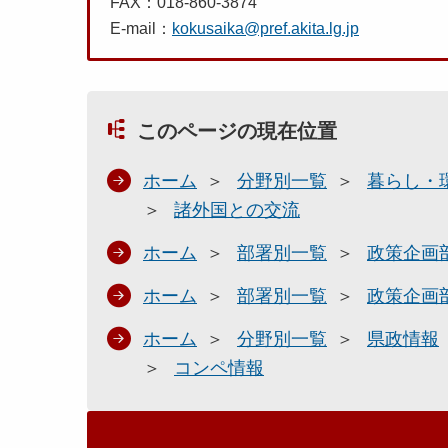
FAX：018-860-3874
E-mail：
kokusaika@pref.akita.lg.jp
このページの現在位置
ホーム
分野別一覧
暮らし・
諸外国との交流
ホーム
部署別一覧
政策企画
ホーム
部署別一覧
政策企画
ホーム
分野別一覧
県政情報
コンペ情報