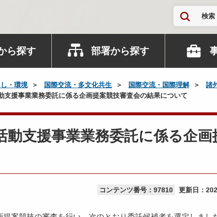
検索
から探す
部署から探す
らし・環境
国際交流・多文化共生
国際交流・国際理解
諸
動支援事業業務委託に係る企画提案競技審査会の結果について
活動支援事業業務委託に係る企画
コンテンツ番号：97810
更新日：
20
提案競技の審査を行い、次のとおり委託候補者を選定しまし