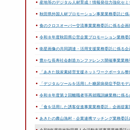
産地等のデジタル人材育成！情報発信力強化セミ
秋田県外国人材プロモーション事業業務委託に係
食のクロスオーバー交流事業業務委託に係る企画
令和８年度秋田県公営企業プロモーション業務委
衛星画像の共同調達・活用支援業務委託に係る企
豊かな長寿社会創造カンファレンス開催事業業務
「あきた脱炭素経営支援ネットワークポータル整
「デジタルツールを活用した糖尿病発症予防モデ
令和８年度第２回離職者等再就職訓練業務に係る
「食を活用した誘客促進事業業務委託」企画提案
あきたの農山漁村・企業連携マッチング業務委託