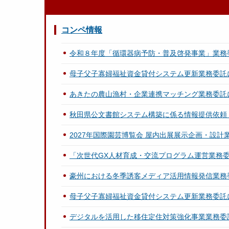
コンペ情報
令和８年度「循環器病予防・普及啓発事業」業務
母子父子寡婦福祉資金貸付システム更新業務委託
あきたの農山漁村・企業連携マッチング業務委託
秋田県公文書館システム構築に係る情報提供依頼（
2027年国際園芸博覧会 屋内出展展示企画・設
「次世代GX人材育成・交流プログラム運営業務
豪州における冬季誘客メディア活用情報発信業務
母子父子寡婦福祉資金貸付システム更新業務委託
デジタルを活用した移住定住対策強化事業業務委