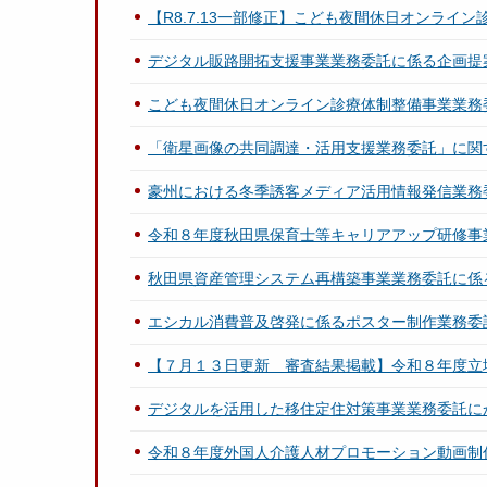
【R8.7.13一部修正】こども夜間休日オンラ
デジタル販路開拓支援事業業務委託に係る企画提
こども夜間休日オンライン診療体制整備事業業務
「衛星画像の共同調達・活用支援業務委託」に関
豪州における冬季誘客メディア活用情報発信業務
令和８年度秋田県保育士等キャリアアップ研修事
秋田県資産管理システム再構築事業業務委託に係
エシカル消費普及啓発に係るポスター制作業務委
【７月１３日更新 審査結果掲載】令和８年度立
デジタルを活用した移住定住対策事業業務委託
令和８年度外国人介護人材プロモーション動画制