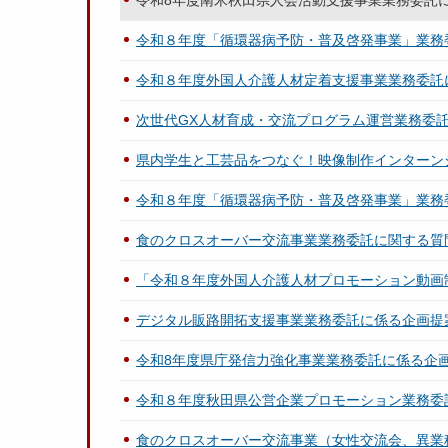
令和8年度南米秋田県人会活動支援事業業務委託
令和８年度「循環器病予防・普及啓発事業」業務
令和８年度外国人介護人材定着支援事業業務委託
次世代GX人材育成・交流プログラム運営業務委
県内学生と工芸品をつなぐ！映像制作インターン
令和８年度「循環器病予防・普及啓発事業」業務
食のクロスオーバー交流事業業務委託に関する質
「令和８年度外国人介護人材プロモーション動画
デジタル販路開拓支援事業業務委託に係る企画提
令和8年度県庁発信力強化事業業務委託に係る企
令和８年度秋田県公営企業プロモーション業務委
食のクロスオーバー交流事業（女性交流会、異業