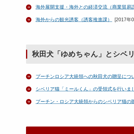
海外展開支援・海外との経済交流（商業貿易
海外からの観光誘客（誘客推進課）
[
2017年
秋田犬「ゆめちゃん」とシベ
プーチンロシア大統領への秋田犬の贈呈につ
シベリア猫「ミールくん」の受領式を行いま
プーチン・ロシア大統領からのシベリア猫の