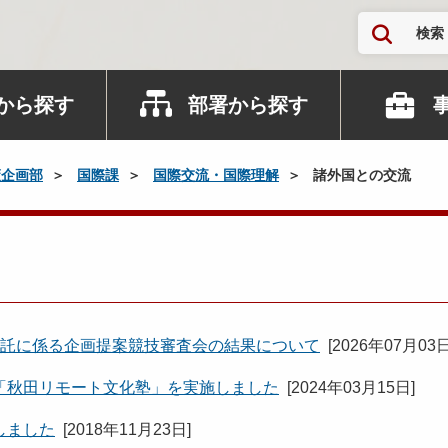
検索
から探す
部署から探す
策企画部
国際課
国際交流・国際理解
諸外国との交流
委託に係る企画提案競技審査会の結果について
[
2026年07月03
「秋田リモート文化塾」を実施しました
[
2024年03月15日
]
しました
[
2018年11月23日
]