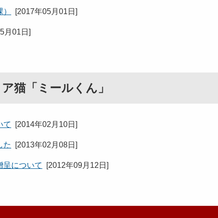
課）
[
2017年05月01日
]
05月01日
]
リア猫「ミールくん」
いて
[
2014年02月10日
]
した
[
2013年02月08日
]
贈呈について
[
2012年09月12日
]