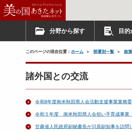
分野から探す
目的
このページの現在位置：
ホーム
部署別一覧
政
諸外国との交流
令和8年度南米秋田県人会活動支援事業業務
令和５年度 南米秋田県人会担い手育成事業
甘粛省人民政府副秘書長が川原副知事を訪問