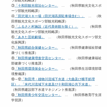
ツ部観光戦略課）
③
「十和田観光宿泊センター」
… （秋田県観光文化スポ
ーツ部観光戦略課）
④
「田沢湖スキー場（田沢湖高原駐車場含む）」
… （秋
田県観光文化スポーツ部観光戦略課）
⑤
「ふるさと村施設（近代美術館を除く）」
… （秋田県
観光文化スポーツ部観光戦略課）
⑥
「あきた芸術劇場」
… （秋田県観光文化スポーツ部文
化振興課）
⑦
「秋田県総合保健センター」
… （秋田県健康福祉部健
康づくり推進課）
⑧
「秋田県健康増進交流センター」
… （秋田県健康福祉
部健康づくり推進課）
⑨
「秋田県環境保全センター」
… （秋田県生活環境部環
境整備課）
⑩～⑫
「秋田湾・雄物川流域下水道（大曲及び横手処理
区）」「米代川流域下水道及び十和田湖公共下水道」
…
（秋田県建設部下水道マネジメント推進課）
⑬
「秋田県青少年交流センター」
… （秋田県教育庁生涯
学習課）