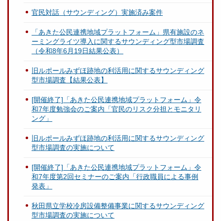
官民対話（サウンディング）実施済み案件
「あきた公民連携地域プラットフォーム」県有施設のネ
ーミングライツ導入に関するサウンディング型市場調査
（令和8年6月19日結果公表）
旧ルポールみずほ跡地の利活用に関するサウンディング
型市場調査【結果公表】
[開催終了]「あきた公民連携地域プラットフォーム」令
和7年度勉強会のご案内「官民のリスク分担とモニタリ
ング」
旧ルポールみずほ跡地の利活用に関するサウンディング
型市場調査の実施について
[開催終了]「あきた公民連携地域プラットフォーム」令
和7年度第2回セミナーのご案内「行政職員による事例
発表」
秋田県立学校冷房設備整備事業に関するサウンディング
型市場調査の実施について