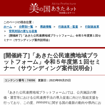
このページの現在位置：
ホーム
分野別一覧
県政情報
行政改革・監査
行財政改革
官民対話の更なる促進
[開催終了]「あきた公民連携地域プラットフォーム」令和５年度第１回セ
ミナー（サウンディング案件説明会）
[開催終了]「あきた公民連携地域プラ
ットフォーム」令和５年度第１回セミ
ナー（サウンディング案件説明会）
コンテンツ番号：74096
更新日：
2023年09月25日
｢あきた公民連携地域プラットフォーム｣では、公共施設の整
備・運営等における公民連携手法の導入促進に向けた取組支援を
行っており、この度、PPP/PFIに関する国の最新の動向や県内にお