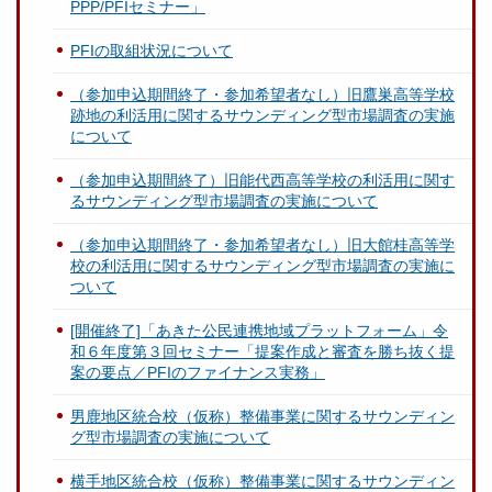
PPP/PFIセミナー」
PFIの取組状況について
（参加申込期間終了・参加希望者なし）旧鷹巣高等学校
跡地の利活用に関するサウンディング型市場調査の実施
について
（参加申込期間終了）旧能代西高等学校の利活用に関す
るサウンディング型市場調査の実施について
（参加申込期間終了・参加希望者なし）旧大館桂高等学
校の利活用に関するサウンディング型市場調査の実施に
ついて
[開催終了]「あきた公民連携地域プラットフォーム」令
和６年度第３回セミナー「提案作成と審査を勝ち抜く提
案の要点／PFIのファイナンス実務」
男鹿地区統合校（仮称）整備事業に関するサウンディン
グ型市場調査の実施について
横手地区統合校（仮称）整備事業に関するサウンディン