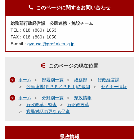
このページに関するお問い合わせ
総務部行政経営課 公民連携・施設チーム
TEL：018（860）1053
FAX：018（860）1056
E-mail：
gyousei@pref.akita.lg.jp
このページの現在位置
ホーム
部署別一覧
総務部
行政経営課
公民連携(ＰＰＰ／ＰＦＩ)の取組
セミナー情報
ホーム
分野別一覧
県政情報
行政改革・監査
行財政改革
官民対話の更なる促進
県政情報