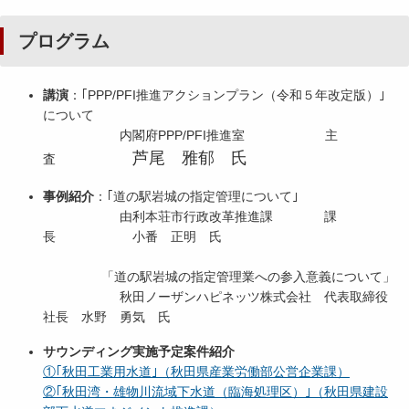
プログラム
講演
：｢PPP/PFI推進アクションプラン（令和５年改定版）｣
について
内閣府PPP/PFI推進室 主
芦尾 雅郁 氏
査
事例紹介
：｢道の駅岩城の指定管理について｣
由利本荘市行政改革推進課 課
長 小番 正明 氏
「道の駅岩城の指定管理業への参入意義について」
秋田ノーザンハピネッツ株式会社 代表取締役
社長 水野 勇気 氏
サウンディング実施予定案件紹介
①｢秋田工業用水道｣（秋田県産業労働部公営企業課）
②｢秋田湾・雄物川流域下水道（臨海処理区）｣（秋田県建設