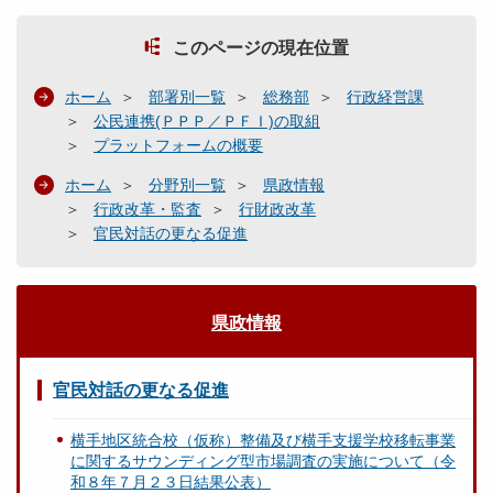
このページの現在位置
ホーム
部署別一覧
総務部
行政経営課
公民連携(ＰＰＰ／ＰＦＩ)の取組
プラットフォームの概要
ホーム
分野別一覧
県政情報
行政改革・監査
行財政改革
官民対話の更なる促進
県政情報
官民対話の更なる促進
横手地区統合校（仮称）整備及び横手支援学校移転事業
に関するサウンディング型市場調査の実施について（令
和８年７月２３日結果公表）