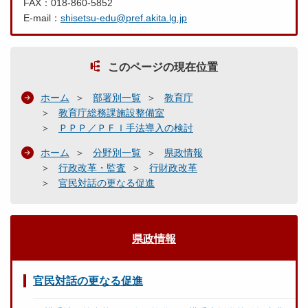
FAX：018-860-5852
E-mail：
shisetsu-edu@pref.akita.lg.jp
このページの現在位置
ホーム
部署別一覧
教育庁
教育庁総務課施設整備室
ＰＰＰ／ＰＦＩ手法導入の検討
ホーム
分野別一覧
県政情報
行政改革・監査
行財政改革
官民対話の更なる促進
県政情報
官民対話の更なる促進