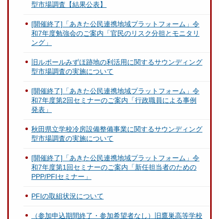
型市場調査【結果公表】
[開催終了]「あきた公民連携地域プラットフォーム」令
和7年度勉強会のご案内「官民のリスク分担とモニタリ
ング」
旧ルポールみずほ跡地の利活用に関するサウンディング
型市場調査の実施について
[開催終了]「あきた公民連携地域プラットフォーム」令
和7年度第2回セミナーのご案内「行政職員による事例
発表」
秋田県立学校冷房設備整備事業に関するサウンディング
型市場調査の実施について
[開催終了]「あきた公民連携地域プラットフォーム」令
和7年度第1回セミナーのご案内「新任担当者のための
PPP/PFIセミナー」
PFIの取組状況について
（参加申込期間終了・参加希望者なし）旧鷹巣高等学校