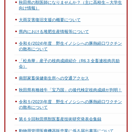
秋田県の獣医師になりませんか？（主に高校生～大学生
向け情報）
大雨災害復旧支援の概要について
県内における堆肥生産情報等について
令和６(2024)年度 野生イノシシへの豚熱経口ワクチン
の散布について
「松糸華」産子の枝肉成績紹介（R6.3 全畜連枝肉共励
会）
南部家畜保健衛生所への交通アクセス
秋田県有種雄牛「宝乃国」の後代検定枝肉成績が判明！
令和５(2023)年度 野生イノシシへの豚熱経口ワクチン
の散布について
第６９回秋田県獣医畜産技術研究発表会集録
動物用管理医療機器販売業に係る届出書等について