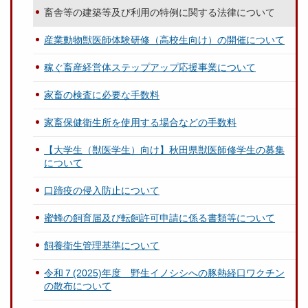
畜舎等の建築等及び利用の特例に関する法律について
産業動物獣医師体験研修（高校生向け）の開催について
稼ぐ畜産経営体ステップアップ応援事業について
家畜の検査に必要な手数料
家畜保健衛生所を使用する場合などの手数料
【大学生（獣医学生）向け】秋田県獣医師修学生の募集
について
口蹄疫の侵入防止について
蜜蜂の飼育届及び転飼許可申請に係る書類等について
飼養衛生管理基準について
令和７(2025)年度 野生イノシシへの豚熱経口ワクチン
の散布について