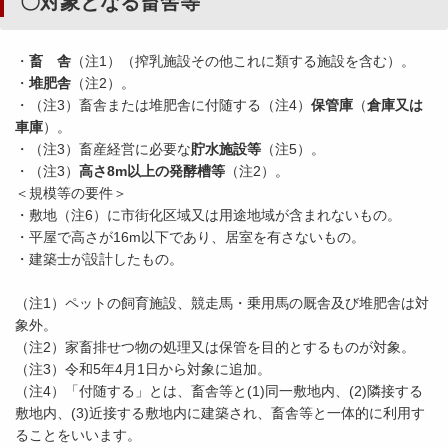
〇対象となる畜舎等
・
畜 舎
（注1）（搾乳施設その他これに類する施設を含む）。
・
堆肥舎
（注2）。
・（注3）畜舎または堆肥舎に付随する（注4）
保管庫
（
倉庫又は
車庫
）。
・（注3）畜産経営に必要な
貯水施設等
（注5）。
・（注3）
高さ8m以上の発酵槽等
（注2）。
＜規模等の要件＞
・敷地（注6）に市街化区域又は用途地域が含まれないもの。
・平屋で高さが16m以下であり、居室を有さないもの。
・建築士が設計したもの。
（注1）ペットの飼育施設、競走馬・乗用馬の厩舎及び堆肥舎は対
象外。
（注2）家畜排せつ物の処理又は保管を目的とするものが対象。
（注3）令和5年4月1日から対象に追加。
（注4）「付随する」とは、畜舎等と(1)同一敷地内、(2)隣接する
敷地内、(3)近接する敷地内に建築され、畜舎等と一体的に利用す
ることをいいます。