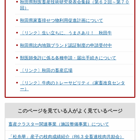
秋田県獣医畜産技術研究発表会集録（第６２回～第７０
回）
秋田県家畜排せつ物利用促進計画について
〔リンク〕生い立ちに、うまさあり！ 秋田牛
秋田県比内地鶏ブランド認証制度の申請受付中
獣医師免許に係る各種申請・届出手続きについて
〔リンク〕秋田の畜産広場
〔リンク〕牛肉のトレーサビリティ（家畜改良センタ
ー）
このページを見ている人がよく見ているページ
畜産クラスター関連事業（施設整備事業）について
「松糸華」産子の枝肉成績紹介（R6.3 全畜連枝肉共励会）