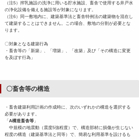
（注5）搾乳施設の洗浄に用いる貯水施設、畜舎で使用する井戸水
の浄化設備を備える施設等が対象になります。
（注6）同一敷地内に、建築基準法と畜舎特例法の建築物を混在し
て建築することはできません。この場合、敷地の分割が必要とな
ります。
〇対象となる建築行為
・畜舎等の「新築」、「増築」、「改築」及び「その構造に変更
を及ぼす行為」
〇畜舎等の構造
・畜舎建築利用計画の作成時に、次のいずれかの構造を選択する
必要があります。
「
A構造畜舎等
」
中規模の地震動（震度5強程度）で、構造部材に損傷が生じない
程度の構造（建築基準法と同等）で、簡易な利用基準を設けるも