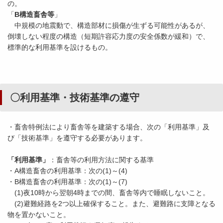
の。
「
B構造畜舎等
」
中規模の地震動で、構造部材に損傷が生ずる可能性があるが、
倒壊しない程度の構造（短期許容応力度の安全係数が緩和）で、
標準的な利用基準を設けるもの。
〇利用基準・技術基準の遵守
・畜舎特例法により畜舎等を建築する場合、次の「利用基準」及
び「技術基準」を遵守する必要があります。
「利用基準」
：畜舎等の利用方法に関する基準
・A構造畜舎の利用基準：次の(1)～(4)
・B構造畜舎の利用基準：次の(1)～(7)
(1)夜10時から翌朝4時までの間、畜舎等内で睡眠しないこと。
(2)避難経路を2つ以上確保すること。また、避難路に支障となる
物を置かないこと。