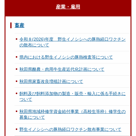
産業・雇用
畜産
令和８(2026)年度 野生イノシシへの豚熱経口ワクチン
の散布について
県内における野生イノシシの豚熱検査等について
秋田県酪農・肉用牛生産近代化計画について
秋田県家畜改良増殖計画について
飼料及び飼料添加物の製造・販売・輸入に係る手続きに
ついて
秋田県地域枠修学資金給付事業（高校生等枠）修学生の
募集について
野生イノシシへの豚熱経口ワクチン散布事業について