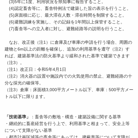
(3)5年に1度、利用状況を県知事に報告すること。
(4)認定畜舎等に、畜舎特例法で建築した旨の表示を行うこと。
(5)床面積に応じ、最大滞在人数・滞在時間を制限すること。
(6)避難訓練を実施し、その記録を1年間以上保管すること。
(7)畜舎等への立入者に対し、避難経路等の説明を行うこと。
なお、改正後（注1）に倉庫及び車庫の申請を行う場合、周囲の
建物と6m以上の距離を確保し、追加の利用基準を遵守（注2）す
れば、建築基準法の防火基準より緩和された基準で建築できます
（注3）。
（注1）改正日：令和5年4月1日
（注2）消火器の設置や施設内での火気使用の禁止、避難経路の十
分な採光の確保等。
（注3）倉庫：床面積3,000平方メートル以下、車庫：500平方メー
トル以下に限ります。
「技術基準」
：畜舎等の敷地・構造・建築設備に関する基準
・継続的に畜産経営を行う上で、利用基準と相まって、安全上等
について支障がない基準
・都市計画区域等の畜舎等にあっては、建蔽率等について支障が