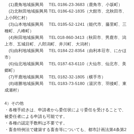
(1)鹿角地域振興局 TEL 0186-23-3683（鹿角市、小坂町）
(2)北秋田地域振興局 TEL 0186-62-1835（大館市、北秋田市、
上小阿仁村）
(3)山本地域振興局 TEL 0185-52-1241（能代市、藤里町、三
種町、八峰町）
(4)秋田地域振興局 TEL 018-860-3413（秋田市、男鹿市、潟
上市、五城目町、八郎潟町、井川町、大潟村）
(5)由利地域振興局 TEL 0184-22-8354（由利本荘市、にかほ
市）
(6)仙北地域振興局 TEL 0187-63-6110（大仙市、仙北市、美
郷町）
(7)平鹿地域振興局 TEL 0182-32-1805（横手市）
(8)雄勝地域振興局 TEL 0183-73-5180（湯沢市、羽後町、東
成瀬村）
4）その他
・各種手続きは、申請者から委任状により委任を受けることで、
被委任者による申請も可能です。
・各種の認定手数料は不要です。
・畜舎特例法で建築する畜舎等についても、都市計画法第4条第2