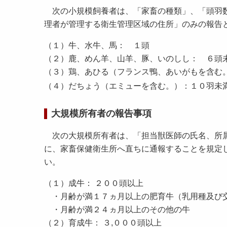
次の小規模飼養者は、「家畜の種類」、「頭羽数
理者が管理する衛生管理区域の住所」のみの報告
（１）牛、水牛、馬： １頭
（２）鹿、めん羊、山羊、豚、いのしし： ６頭
（３）鶏、あひる（フランス鴨、あいがもを含む
（４）だちょう（エミューを含む。）：１０羽未
大規模所有者の報告事項
次の大規模所有者は、「担当獣医師の氏名、所属
に、家畜保健衛生所へ直ちに通報することを規定
い。
（１）成牛： ２００頭以上
・月齢が満１７ヵ月以上の肥育牛（乳用種及び
・月齢が満２４ヵ月以上のその他の牛
（２）育成牛： ３,０００頭以上