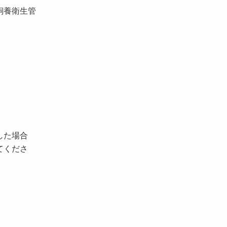
飼養衛生管
した場合
てくださ