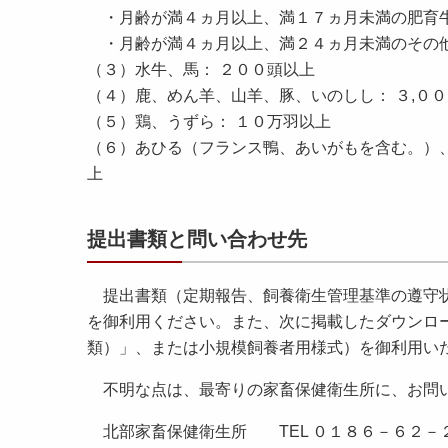
・月齢が満４ヵ月以上、満１７ヵ月未満の肥育
・月齢が満４ヵ月以上、満２４ヵ月未満のその
（３）水牛、馬： ２００頭以上
（４）鹿、めん羊、山羊、豚、いのしし： ３,０
（５）鶏、うずら： １０万羽以上
（６）あひる（フランス鴨、あいがもを含む。）
上
提出書類と問い合わせ先
提出書類（定期報告、飼養衛生管理基準の遵守状
を御利用ください。また、次に掲載したダウンロ
類）」、または小規模飼養者用様式）を御利用い
不明な点は、最寄りの家畜保健衛生所に、お問
北部家畜保健衛生所 TEL ０１８６－６２－