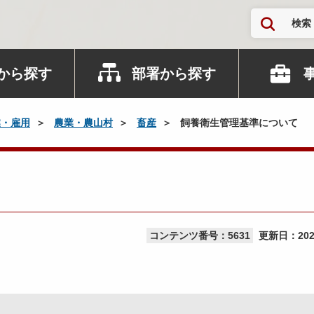
検索
から探す
部署から探す
業・雇用
農業・農山村
畜産
飼養衛生管理基準について
て
コンテンツ番号：5631
更新日：
20