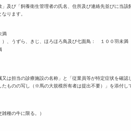
」及び「飼養衛生管理者の氏名、住所及び連絡先並びに当該
となります。
未満
。）、うずら、きじ、ほろほろ鳥及び七面鳥： １００羽未満
満
又は担当の診療施設の名称」と「従業員等が特定症状を確認
したものの写し（※馬の大規模所有者は提出不要）」を添付し
交雑種の牛に限る。）