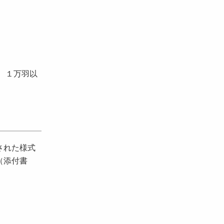
 １万羽以
された様式
（添付書