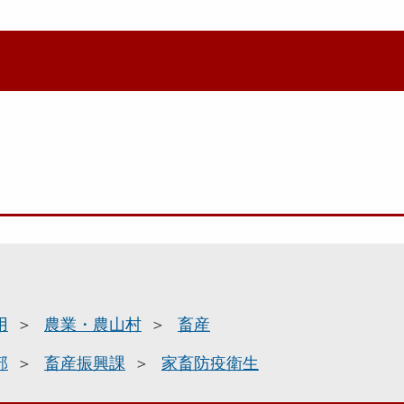
用
農業・農山村
畜産
部
畜産振興課
家畜防疫衛生