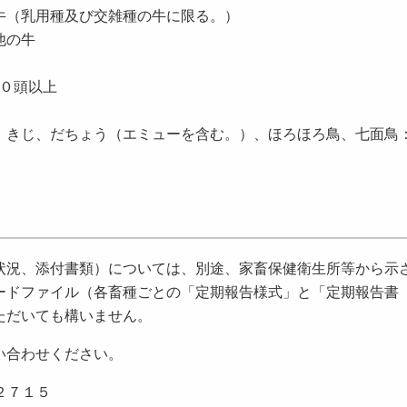
牛（乳用種及び交雑種の牛に限る。）
他の牛
００頭以上
、きじ、だちょう（エミューを含む。）、ほろほろ鳥、七面鳥：
況、添付書類）については、別途、家畜保健衛生所等から示
ードファイル（各畜種ごとの「定期報告様式」と「定期報告書
ただいても構いません。
い合わせください。
２７１５