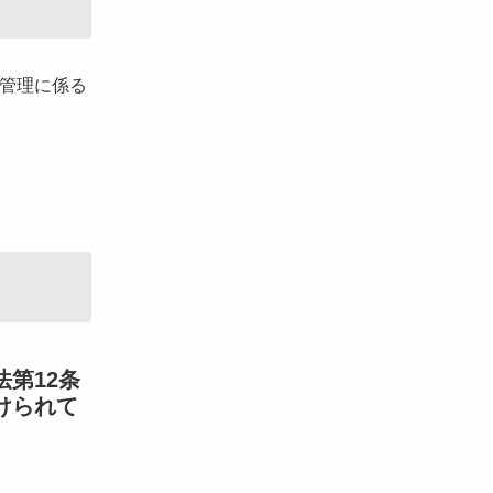
生管理に係る
第12条
けられて