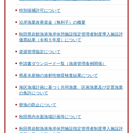
特別採捕許可について
沿岸漁業改善資金（無利子）の概要
秋田県岩館漁港海岸休憩施設指定管理者制度導入施設評
価票結果（令和５年度）について
資源管理協定について
申請書ダウンロード一覧（漁港管理条例関係）
県産水産物の放射性物質検査結果について
海区漁場計画に基づく共同漁業、区画漁業及び定置漁業
の免許について
密漁の防止について
秋田県内水面漁場計画等について
秋田県岩館漁港海岸休憩施設指定管理者制度導入施設評