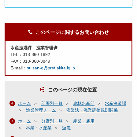
このページに関するお問い合わせ
水産漁港課 漁業管理班
TEL：018-860-1892
FAX：018-860-3849
E-mail：
suisan-g@pref.akita.lg.jp
このページの現在位置
ホーム
部署別一覧
農林水産部
水産漁港課
漁業管理チーム
漁業法・漁業調整規則関係
ホーム
分野別一覧
産業・雇用
林業・水産業
遊漁