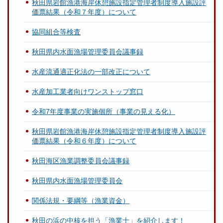
秋田県岩館漁港海岸休憩施設指定管理者制度導入施設評
価票結果（令和７年度）について
協同組合等検査
秋田県内水面漁場管理委員会議事録
水産流通適正化法の一部改正について
水産加工業者向けワンストップ窓口
令和7年度事業の実施個所（事業の見える化）
秋田県岩館漁港海岸休憩施設指定管理者制度導入施設評
価票結果（令和６年度）について
秋田海区漁業調整委員会議事録
秋田県内水面漁場管理委員会
関係法規・要綱等（漁業資金）
秋田の浜の中核を担う「漁業士」を紹介します！