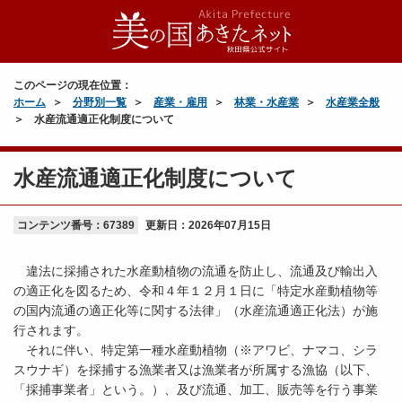
このページの現在位置：
ホーム
分野別一覧
産業・雇用
林業・水産業
水産業全般
水産流通適正化制度について
水産流通適正化制度について
コンテンツ番号：67389
更新日：
2026年07月15日
違法に採捕された水産動植物の流通を防止し、流通及び輸出入
の適正化を図るため、令和４年１２月１日に「特定水産動植物等
の国内流通の適正化等に関する法律」（水産流通適正化法）が施
行されます。
それに伴い、特定第一種水産動植物（※アワビ、ナマコ、シラ
スウナギ）を採捕する漁業者又は漁業者が所属する漁協（以下、
「採捕事業者」という。）、及び流通、加工、販売等を行う事業