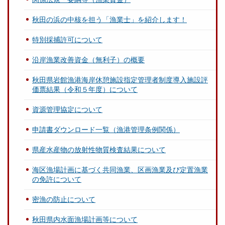
秋田の浜の中核を担う「漁業士」を紹介します！
特別採捕許可について
沿岸漁業改善資金（無利子）の概要
秋田県岩館漁港海岸休憩施設指定管理者制度導入施設評
価票結果（令和５年度）について
資源管理協定について
申請書ダウンロード一覧（漁港管理条例関係）
県産水産物の放射性物質検査結果について
海区漁場計画に基づく共同漁業、区画漁業及び定置漁業
の免許について
密漁の防止について
秋田県内水面漁場計画等について