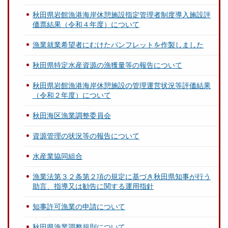
秋田県岩館漁港海岸休憩施設指定管理者制度導入施設評
価票結果（令和４年度）について
漁業就業希望者にむけたパンフレットを作製しました
秋田県特定水産資源の漁獲量等の報告について
秋田県岩館漁港海岸休憩施設の管理運営状況等評価結果
（令和２年度）について
秋田海区漁業調整委員会
資源管理の状況等の報告について
水産業協同組合
漁業法第３２条第２項の規定に基づき秋田県知事が行う
助言、指導又は勧告に関する運用指針
知事許可漁業の申請について
秋田県漁業調整規則について