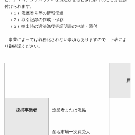
付けられます。
（１）漁獲番号等の情報伝達
（２）取引記録の作成・保存
（３）輸出時の適法漁獲等証明書の申請・添付
事業によっては義務化されない事項もありますので、下表によ
り御確認ください。
届出
採捕事業者
漁業者または漁協
産地市場一次買受人