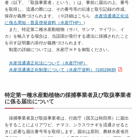
者（以下、「取扱事業者」という。）は、事前に届出の上、番号
を取得し、流通の際には、その番号等の伝達と取引記録の作成、
保存が義務づけられます。（※詳細はこちら
水産流通適正化法
に係る周知・普及啓発資料（水産庁HP）
）
また、特定第二種水産動植物（サバ、サンマ、マイワシ、イ
カ）を輸入する場合は、当該国が発行する適法に採捕されたこと
を示す証明書の添付が義務づけられます。
制度の詳細については、水産庁ＨＰを御覧ください。
水産流通適正化法について（水産庁HP）
水産流通適正化制度について（水産庁資料） [18028KB]
特定第一種水産動植物の採捕事業者及び取扱事業者
に係る届出について
採捕事業者及び取扱事業者は、行政庁（国又は秋田県）に届出
をすることによりアワビ、ナマコ、シラスウナギを流通させると
きに必要な届出番号等を取得します。届出は原則、農林水産省共