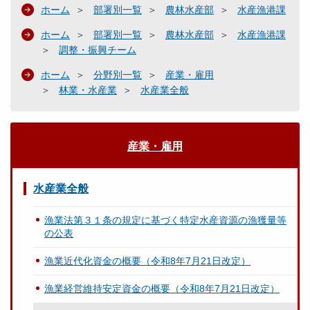
ホーム
部署別一覧
農林水産部
水産漁港課
ホーム
部署別一覧
農林水産部
水産漁港課
調整・振興チーム
ホーム
分野別一覧
産業・雇用
林業・水産業
水産業全般
産業・雇用
水産業全般
漁業法第３１条の規定に基づく特定水産資源の漁獲量等
の公表
漁業近代化資金の概要（令和8年7月21日改定）
漁業経営維持安定資金の概要（令和8年7月21日改定）