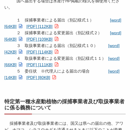
国へ届出する場合は水産庁HP掲載の様式を御使用くださ
い。
１ 採捕事業者による届出（別記様式１）
[word]
[64KB]
[PDF] [112KB]
２ 採捕事業者による変更届出（別記様式２）
[word]
[64KB]
[PDF] [109KB]
３ 取扱事業者による届出（別記様式１０）
[word]
[42KB]
[PDF] [114KB]
４ 取扱事業者による変更届出（別記様式１１）
[word]
[66KB]
[PDF] [111KB]
５ 委任状 ※代理人による届出の場合
[word]
[14KB]
[PDF] [80KB]
特定第一種水産動植物の採捕事業者及び取扱事業者
に係る義務について
採捕事業者及び取扱事業者には、国又は県への届出の他、アワ
ビ、ナマコ、シラスウナギを流通させるときに以下のことが義務