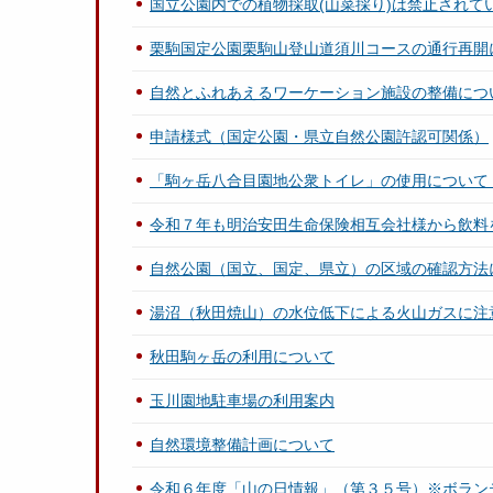
国立公園内での植物採取(山菜採り)は禁止されて
栗駒国定公園栗駒山登山道須川コースの通行再開
自然とふれあえるワーケーション施設の整備につ
申請様式（国定公園・県立自然公園許認可関係）
「駒ヶ岳八合目園地公衆トイレ」の使用について
令和７年も明治安田生命保険相互会社様から飲料
自然公園（国立、国定、県立）の区域の確認方法
湯沼（秋田焼山）の水位低下による火山ガスに注
秋田駒ヶ岳の利用について
玉川園地駐車場の利用案内
自然環境整備計画について
令和６年度「山の日情報」（第３５号）※ボラン