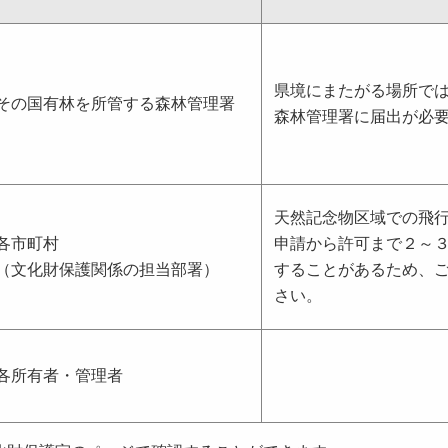
県境にまたがる場所で
その国有林を所管する森林管理署
森林管理署に届出が必
天然記念物区域での飛
各市町村
申請から許可まで２～
（文化財保護関係の担当部署）
することがあるため、
さい。
各所有者・管理者