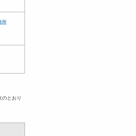
務所
次のとおり