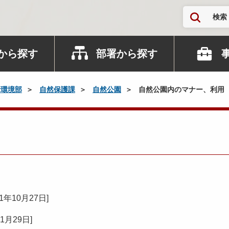
検索
から探す
部署から探す
活環境部
自然保護課
自然公園
自然公園内のマナー、利用
用
21年10月27日
]
01月29日
]