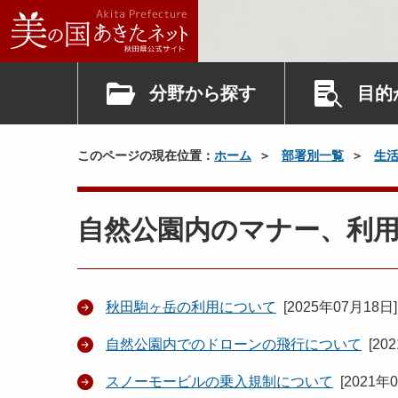
分野から探す
目的
このページの現在位置：
ホーム
部署別一覧
生
自然公園内のマナー、利
秋田駒ヶ岳の利用について
[
2025年07月18日
]
自然公園内でのドローンの飛行について
[
20
スノーモービルの乗入規制について
[
2021年