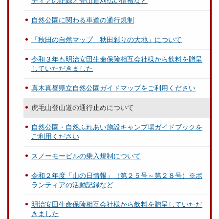
ティアの記録と登山道刈払い情報など
自然公園に関わる車道の通行規制
「秋田の自然マップ 秋田彩りの大地」について
令和３年も明治安田生命保険相互会社様から飲料を贈呈
していただきました
真木真昼県立自然公園ガイドマップをご利用ください
虎毛山登山道の通行止めについて
自然公園・自然ふれあい施設キャンプ場ガイドブックを
ご利用ください
スノーモービルの乗入規制について
令和２年度「山の日情報」（第２５号～第２８号）※ボ
ランティアの活動記録など
明治安田生命保険相互会社様から飲料を贈呈していただ
きました