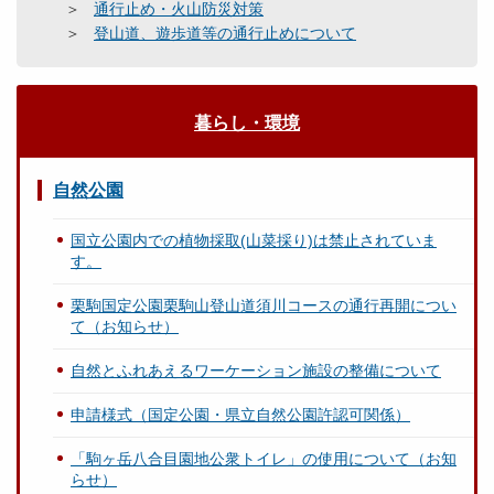
通行止め・火山防災対策
登山道、遊歩道等の通行止めについて
暮らし・環境
自然公園
国立公園内での植物採取(山菜採り)は禁止されていま
す。
栗駒国定公園栗駒山登山道須川コースの通行再開につい
て（お知らせ）
自然とふれあえるワーケーション施設の整備について
申請様式（国定公園・県立自然公園許認可関係）
「駒ヶ岳八合目園地公衆トイレ」の使用について（お知
らせ）