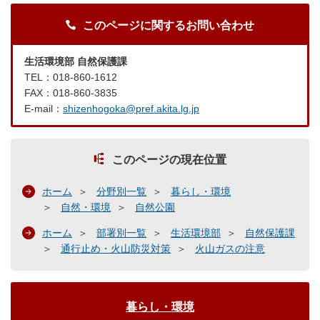
このページに関するお問い合わせ
生活環境部 自然保護課
TEL：018-860-1612
FAX：018-860-3835
E-mail：
shizenhogoka@pref.akita.lg.jp
このページの現在位置
ホーム
分野別一覧
暮らし・環境
自然・環境
自然公園
ホーム
部署別一覧
生活環境部
自然保護課
通行止め・火山防災対策
火山ガスの注意
暮らし・環境