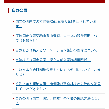
自然公園
国立公園内での植物採取(山菜採り)は禁止されていま
す。
栗駒国定公園栗駒山登山道須川コースの通行再開につい
て（お知らせ）
自然とふれあえるワーケーション施設の整備について
申請様式（国定公園・県立自然公園許認可関係）
「駒ヶ岳八合目園地公衆トイレ」の使用について（お知
らせ）
令和７年も明治安田生命保険相互会社様から飲料を贈呈
していただきました
自然公園（国立、国定、県立）の区域の確認方法につい
て