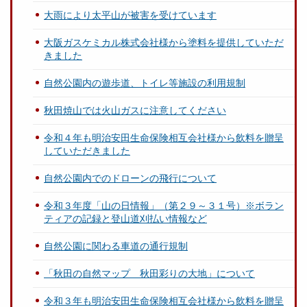
大雨により太平山が被害を受けています
大阪ガスケミカル株式会社様から塗料を提供していただ
きました
自然公園内の遊歩道、トイレ等施設の利用規制
秋田焼山では火山ガスに注意してください
令和４年も明治安田生命保険相互会社様から飲料を贈呈
していただきました
自然公園内でのドローンの飛行について
令和３年度「山の日情報」（第２９～３１号）※ボラン
ティアの記録と登山道刈払い情報など
自然公園に関わる車道の通行規制
「秋田の自然マップ 秋田彩りの大地」について
令和３年も明治安田生命保険相互会社様から飲料を贈呈