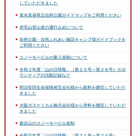
していただきました
真木真昼県立自然公園ガイドマップをご利用ください
虎毛山登山道の通行止めについて
自然公園・自然ふれあい施設キャンプ場ガイドブックを
ご利用ください
スノーモービルの乗入規制について
令和２年度「山の日情報」（第２５号～第２８号）※ボ
ランティアの活動記録など
明治安田生命保険相互会社様から飲料を贈呈していただ
きました
大阪ガスケミカル株式会社様から塗料を贈呈していただ
きました
森吉山のスノーモービル規制
令和元年度「山の日情報」（第２１号～第２４号）