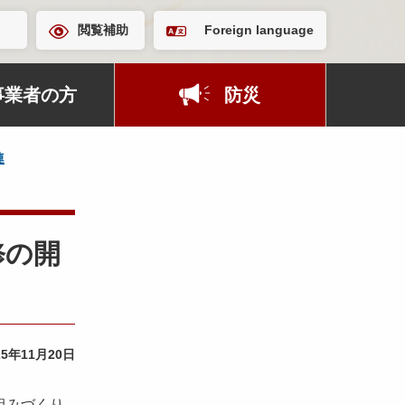
閲覧補助
Foreign language
事業者の方
防災
連
修の開
25年11月20日
組みづくり