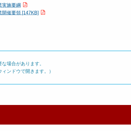
業実施要綱
要領 [147KB]
要な場合があります。
ウィンドウで開きます。）