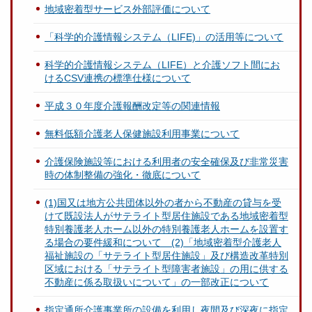
地域密着型サービス外部評価について
「科学的介護情報システム（LIFE)」の活用等について
科学的介護情報システム（LIFE）と介護ソフト間にお
けるCSV連携の標準仕様について
平成３０年度介護報酬改定等の関連情報
無料低額介護老人保健施設利用事業について
介護保険施設等における利用者の安全確保及び非常災害
時の体制整備の強化・徹底について
(1)国又は地方公共団体以外の者から不動産の貸与を受
けて既設法人がサテライト型居住施設である地域密着型
特別養護老人ホーム以外の特別養護老人ホームを設置す
る場合の要件緩和について (2)「地域密着型介護老人
福祉施設の「サテライト型居住施設」及び構造改革特別
区域における「サテライト型障害者施設」の用に供する
不動産に係る取扱いについて」の一部改正について
指定通所介護事業所の設備を利用し夜間及び深夜に指定