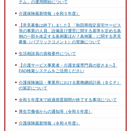
テム」の運用開始について
介護保険最新情報（令和５年度）
【意見募集は終了しました】「秋田県指定居宅サービス
等の事業の人員、設備及び運営に関する基準を定める条
例の一部を改正する条例案ほか７条例案」に関する意見
募集（パブリックコメント）の実施について
生活相談員の資格要件について
【介護サービス事業者・介護支援専門員の皆さまへ】
FAQ検索システムをご活用ください
介護保険施設・事業所における業務継続計画（ＢＣＰ）
の策定について
令和５年度末で経過措置期間が終了する事項について
厚生労働省からの通知等（令和５年度）
介護保険最新情報（令和４年度）