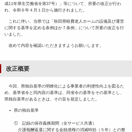
成11年厚生労働省令第37号）」等について、所要の改正が行わ
れ、令和６年４月１日から施行されました。
これに伴い、当県では「秋田県軽費老人ホームの設備及び運営
に関する基準を定める条例ほか７条例」について所要の改正を行
いました。
改めて内容を確認いただきますようお願いします。
改正概要
今回、県独自基準の明瞭化による事業者の利便性向上を図るた
め、基準省令と同内容の基準は、同省令の基準をその基準とし、
県独自基準があるときは、その旨を規定しました。
県の独自基準
① 記録の保存義務期間（全サービス共通）
介護報酬返還に関する金銭債権の消滅時効（５年）との整