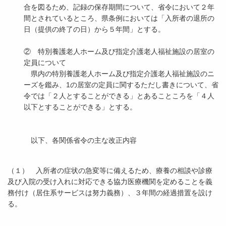
合を図るため、記録の保存期間について、省令において２年
間とされているところ、県条例においては「入所者の退所の
日（提供の終了の日）から５年間」とする。
② 特別養護老人ホーム及び指定介護老人福祉施設の居室の
定員について
県内の特別養護老人ホーム及び指定介護老人福祉施設のニ
ーズを鑑み、1の居室の定員に関するただし書きについて、省
令では「２人とすることができる」とあることころを「４人
以下とすることができる」とする。
以下、各関係省令の主な改正内容
（１） 入所者の症状の急変等に備えるため、療養の相談や診療
及び入院の受け入れに対応できる協力医療機関を定めることを義
務付け（居住系サービスは努力義務）、３年間の経過措置を設け
る。