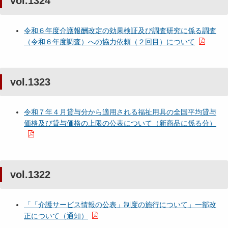
vol.1324
令和６年度介護報酬改定の効果検証及び調査研究に係る調査
（令和６年度調査）への協力依頼（２回目）について
vol.1323
令和７年４月貸与分から適用される福祉用具の全国平均貸与
価格及び貸与価格の上限の公表について（新商品に係る分）
vol.1322
「「介護サービス情報の公表」制度の施行について」一部改
正について（通知）