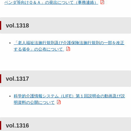
ベンダ等向けＱ＆Ａ」の発出について（事務連絡）
vol.1318
「老人福祉法施行規則及び介護保険法施行規則の一部を改正
する省令」の公布について
vol.1317
科学的介護情報システム（LIFE）第１回説明会の動画及び説
明資料の公開について
vol.1316