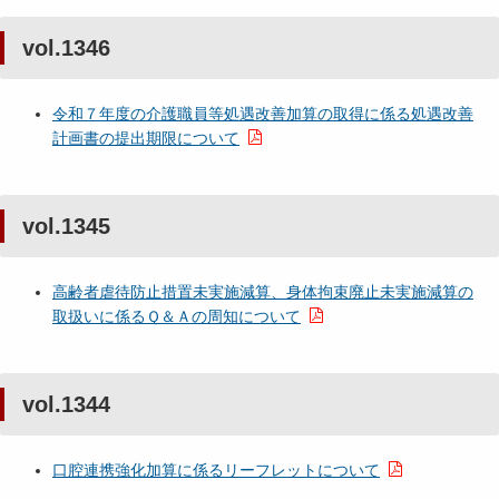
vol.1346
令和７年度の介護職員等処遇改善加算の取得に係る処遇改善
計画書の提出期限について
vol.1345
高齢者虐待防止措置未実施減算、身体拘束廃止未実施減算の
取扱いに係るＱ＆Ａの周知について
vol.1344
口腔連携強化加算に係るリーフレットについて