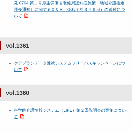
発 0704 第１号厚生労働省老健局認知症施策・地域介護推進
課長通知）に関するＱ＆Ａ（令和７年３月６日）の送付につ
いて
vol.1361
ケアプランデータ連携システムフリーパスキャンペーンにつ
いて
vol.1360
科学的介護情報システム（LIFE）第２回説明会の実施につい
て