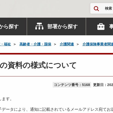
検索
から探す
部署から探す
康・福祉
高齢者・介護・国保
介護関連
介護保険事業者関
等の資料の様式について
コンテンツ番号：5168
更新日：
20
します。
データにより、通知に記載されているメールアドレス宛てお