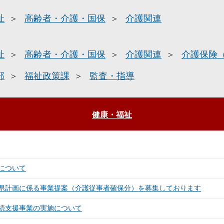
祉
高齢者・介護・国保
介護関連
祉
高齢者・介護・国保
介護関連
介護保険
部
福祉政策課
監査・指導
健康・福祉
について
県計画に係る事業提案（介護従事者確保分）を募集しております
続支援事業の実施について