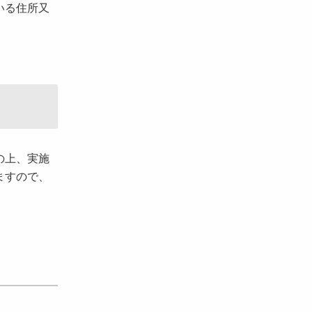
いる住所又
の上、実施
ますので、