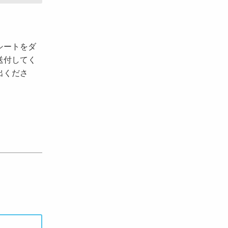
シートをダ
送付してく
出くださ