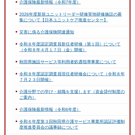
介護保険最新情報（令和7年度）
2026年度新規ユニットリーダー研修実地研修施設の募
集について【日本ユニットケア推進センター】
災害に係る介護保険関連通知
令和８年度認定調査員新任者研修（第１回）について
（令和８年４月１７日（金）開催）
秋田県施設サービス等利用者処遇指導事業について
令和８年度認定調査員現任者研修会について（令和８年
７月２３日開催）
介護分野での学び・就職を支援します（資金貸付制度の
ご案内）
介護保険最新情報（令和6年度）
令和６年度第３回秋田県介護サービス事業所認証評価制
度推進委員会の議事録について