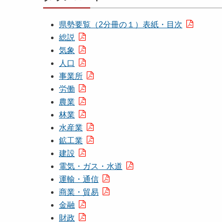
県勢要覧（2分冊の１）表紙・目次
総説
気象
人口
事業所
労働
農業
林業
水産業
鉱工業
建設
電気・ガス・水道
運輸・通信
商業・貿易
金融
財政