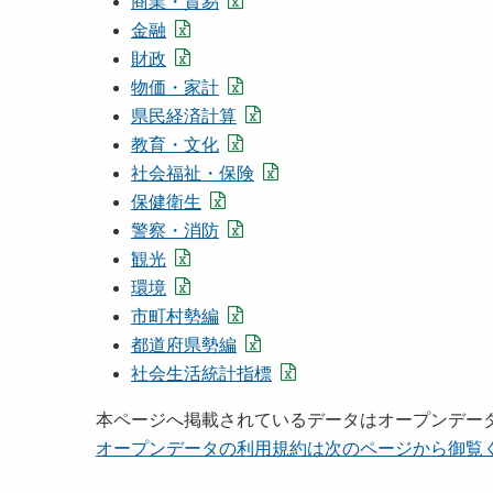
商業・貿易
金融
財政
物価・家計
県民経済計算
教育・文化
社会福祉・保険
保健衛生
警察・消防
観光
環境
市町村勢編
都道府県勢編
社会生活統計指標
本ページへ掲載されているデータはオープンデー
オープンデータの利用規約は次のページから御覧