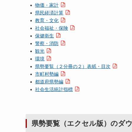
物価・家計
県民経済計算
教育・文化
社会福祉・保険
保健衛生
警察・消防
観光
環境
県勢要覧（２分冊の２）表紙・目次
市町村勢編
都道府県勢編
社会生活統計指標
県勢要覧（エクセル版）のダ