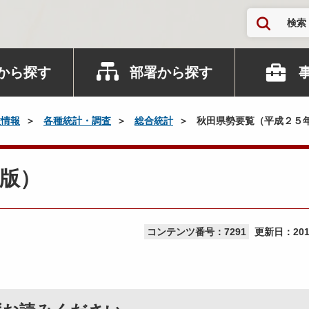
検索
から探す
部署から探す
政情報
各種統計・調査
総合統計
秋田県勢要覧（平成２５
版）
コンテンツ番号：7291
更新日：
20