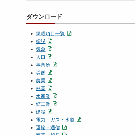
ダウンロード
掲載項目一覧
総説
気象
人口
事業所
労働
農業
林業
水産業
鉱工業
建設
電気・ガス・水道
運輸・通信