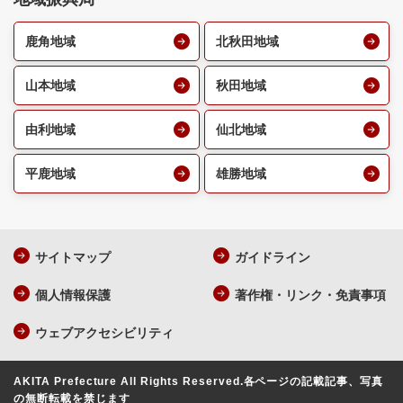
鹿角地域
北秋田地域
山本地域
秋田地域
由利地域
仙北地域
平鹿地域
雄勝地域
サイトマップ
ガイドライン
個人情報保護
著作権・リンク・免責事項
ウェブアクセシビリティ
AKITA Prefecture All Rights Reserved.
各ページの記載記事、写真
の無断転載を禁じます