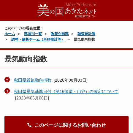
このページの現在位置：
ホーム
部署別一覧
政策企画部
調査統計課
調整・解析チーム（所得推計等）
景気動向指数
景気動向指数
秋田県景気動向指数
[
2026年08月03日
]
秋田県景気基準日付（第16循環・山谷）の確定について
[
2023年06月06日
]
このページに関するお問い合わせ