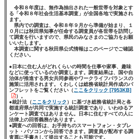
令和８年度は、無作為抽出された一般世帯を対象とす
る「令和８年社会生活基本調査」が全国各地で実施され
ます。
県内での調査は、令和８年９月から準備が始まり、１
０月には秋田県知事が任命する調査員が各世帯を訪問し
て調査を行いますので、県民のみなさまのご協力をお願
いいたします。
本調査に関する秋田県公式情報はこのページでご確認
ください。
●日本に住む人がどれくらいの時間を仕事や家事、趣味
などに使っているのか調査します。調査結果は、国や自
治体が推進する男女共同参画やワークライフバランスの
施策に活用されます。くわしくは総務省統計局作成のパ
ンフレットをご覧ください（
ここをクリック [7953KB]
）。
●統計法（
ここをクリック
）に基づき総務省統計局と各
都道府県が共同で実施する統計調査であり、いわゆるア
ンケート調査ではありません。日本に住むすべての人に
法律上の回答義務があります。
●調査への回答は、お手持ちのスマートフォン・タブレ
ット・パソコンから回答できます。調査員が配布する調
査票に手書きして提出することも可能です。