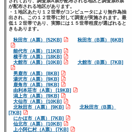
されており、調査票A票が配布される地区と調査票B票
が配布される地区があります。
・１地区あたり１２世帯がコンピュータにより無作為抽
出され、この１２世帯に対して調査が実施されます。最
低１２世帯であり、実際には１５世帯程度が選ばれると
きもあります。
秋田市（A票） [52KB]
秋田市（B票） [6KB]
能代市（A票） [11KB]
横手市（A票） [18KB]
大館市（A票） [10KB]
大館市（B票） [7KB]
男鹿市（A票） [8KB]
湯沢市（A票） [9KB]
鹿角市（A票） [9KB]
由利本荘市（A票） [19KB]
潟上市（A票） [9KB]
大仙市（A票） [10KB]
北秋田市（A票） [9KB]
北秋田市（B票）
[7KB]
にかほ市（A票） [7KB]
仙北市（A票） [10KB]
上小阿仁村（A票） [7KB]