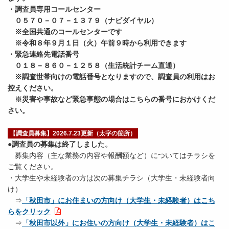
・調査員専用コールセンター
０５７０－０７－１３７９（ナビダイヤル）
※全国共通のコールセンターです
※令和８年９月１日（火）午前９時から利用できます
・緊急連絡先電話番号
０１８－８６０－１２５８（生活統計チーム直通）
※調査世帯向けの電話番号となりますので、調査員の利用はお
控えください。
※災害や事故など緊急事態の場合はこちらの番号におかけくだ
さい。
【調査員募集】2026.7.23更新（太字の箇所）
●調査員の募集は終了しました。
募集内容（主な業務の内容や報酬額など）についてはチラシを
ご覧ください。
・大学生や未経験者の方は次の募集チラシ（大学生・未経験者向
け）
⇒
「
秋田市」にお住まいの方向け（大学生・未経験者）はこち
らをクリック
⇒
「
秋田市以外」にお住いの方向け（大学生・未経験者）はこ