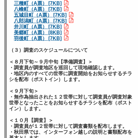
三種町（A票） [7KB]
八峰町（A票） [7KB]
五城目町（A票） [7KB]
八郎潟町（A票） [7KB]
井川町（A票） [7KB]
美郷町（A票） [8KB]
羽後町（A票） [7KB]
（３）調査のスケジュールについて
＜８月下旬～９月中旬【準備調査】＞
・調査員が調査地区を巡回して現地確認します。
・地区内のすべての世帯に調査開始をお知らせするチラ
シを配布（ポストイン）します。
＜９月下旬＞
・無作為抽出された１２世帯に対して調査員が調査対象
世帯となったことをお知らせするチラシを配布（ポスト
イン）します。
＜１０月【調査】＞
・調査員が１２世帯に対して調査書類を配布します。
・秋田県では、インターフォン越しの説明と書類配布を
基本とします。