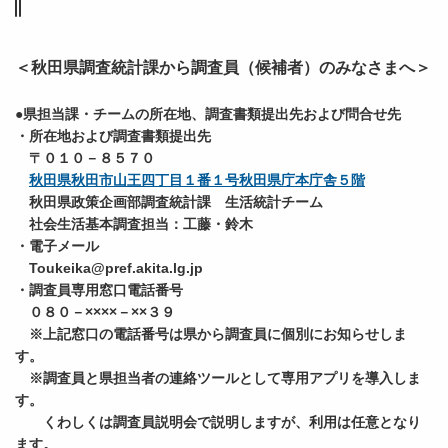
＜秋田県調査統計課から調査員（候補者）のみなさまへ＞
●県担当課・チームの所在地、調査書類提出先および問合せ先
・所在地および調査書類提出先
〒０１０－８５７０
秋田県秋田市山王四丁目１番１号秋田県庁本庁舎５階
秋田県政策企画部調査統計課 生活統計チーム
社会生活基本調査担当：工藤・鈴木
・電子メール
Toukeika@pref.akita.lg.jp
・調査員専用窓口電話番号
０８０－××××－××３９
※上記窓口の電話番号
は県から調査員に個別にお知らせしま
す。
※調査員と県担当者の連絡ツールとして専用アプリを導入しま
す。
くわしくは調査員説明会で説明しますが、利用は任意となり
ます。