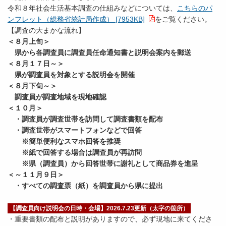
令和８年社会生活基本調査の仕組みなどについては、
こちらのパ
ンフレット（総務省統計局作成） [7953KB]
をご覧ください。
【調査の大まかな流れ】
＜８月上旬＞
県から各調査員に調査員任命通知書と説明会案内を郵送
＜８月１７日～＞
県が調査員を対象とする説明会を開催
＜８月下旬～＞
調査員が調査地域を現地確認
＜１０月＞
・調査員が調査世帯を訪問して調査書類を配布
・調査世帯がスマートフォンなどで回答
※簡単便利なスマホ回答を推奨
※紙で回答する場合は調査員が再訪問
※県（調査員）から回答世帯に謝礼として商品券を進呈
＜～１１月９日＞
・すべての調査票（紙）を調査員から県に提出
【調査員向け説明会の日時・会場】2026.7.23更新（太字の箇所）
・重要書類の配布と説明がありますので、必ず現地に来てくださ