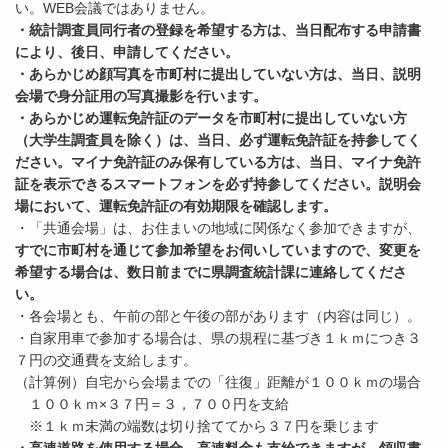
い。WEB会議ではありません。
・統計調査員同行者の登録を希望する方は、当日配布する申請書
により、後日、申請してください。
・あらかじめ顔写真を市町村に提出していない方は、当日、説明
会場で身分証用の写真撮影を行います。
・あらかじめ運転免許証のデータを市町村に提出していない方
（大学生調査員を除く）は、当日、必ず運転免許証を持参してく
ださい。マイナ免許証のみ保有している方は、当日、マイナ免許
証を表示できるスマートフォンを必ず持参してください。説明会
場において、運転免許証の有効期限を確認します。
・「共通会場」は、お住まいの地域に関係なく参加できますが、
すでに市町村を通じて参加希望をお伺いしていますので、変更を
希望する場合は、数日前までに県調査統計課に連絡してくださ
い。
・各会場とも、午前の部と午後の部があります（内容は同じ）。
・自家用車で参加する場合は、県の規程に基づき１ｋｍにつき３
７円の交通費を支給します。
（計算例）自宅から会場までの「往復」距離が１００ｋｍの場合
１００ｋｍ×３７円＝３，７００円を支給
※１ｋｍ未満の端数は切り捨ててから３７円を乗じます