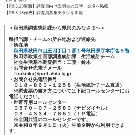
【R8.5.29更新】調査員向け説明会の日時・会場を掲載
【R8.5.18作成】調査員募集チラシを掲載
＜秋田県調査統計課から県民のみなさまへ＞
県担当課・チームの所在地および連絡先
・所在地
秋田県秋田市山王四丁目１番１号秋田県庁本庁舎５階
秋田県政策企画部調査統計課 生活統計チーム
社会生活基本調査担当：工藤・鈴木
・お問合せ先電子メール
Toukeika@pref.akita.lg.jp
・お問合せ先電話番号
０１８－８６０－１２５８（生活統計チーム直通）
※調査票の書き方については下記コールセンターにお
電話ください。
・世帯専用コールセンター
０５７０－０７－２５８０（ナビダイヤル）
０３－４３３４－７８８１（ＩＰ電話）
※全国共通のコールセンターです。
※令和８年９月１日（火）午前９時から利用できま
す。