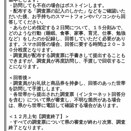
・訪問しても不在の場合はポストインします。
・配布する「調査票の記入のしかた」などをご確認いた
だいた後、お手持ちのスマートフォンやパソコンから回
答してください。
・あらかじめ指定する２日間について、１５分刻みで、
どのような行動（睡眠、食事、家事、育児、仕事、勉強
など）をしたのか記録し、回答していただく必要があり
ます。スマホ回答の場合、回答に要する時間は２０～３
０分程度となります。
・調査員が配布する調査票に手書きして提出することも
できますが、調査員が再度訪問し、手渡しで回収するこ
とになります。
＜回答後＞
・調査員がお礼状と商品券を持参し、回答のあった世帯
を訪問して手渡しします。
・各世帯から提出された調査票（インターネット回答分
を含む）について県が審査し、不明な箇所がある場合
は、県から世帯に電話して確認する場合があります。
＜１２月上旬【調査終了】＞
・すべての調査票について県の審査が終わり次第、調査
終了となります。