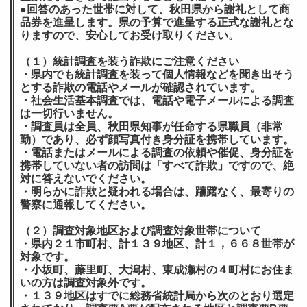
●回答のあった世帯に対して、秋田県から謝礼として商
品券を進呈します。県の予算で進呈する正式な謝礼とな
りますので、安心してお受け取りください。
（１）統計調査を装う詐欺にご注意ください
・県内でも統計調査を装って個人情報などを聞き出そう
とする詐欺の電話やメールが確認されています。
・社会生活基本調査では、電話や電子メールによる調査
は一切行いません。
・調査員は全員、秋田県知事が任命する県職員（非常
勤）であり、必ず顔写真付き身分証を携帯しています。
・電話またはメールによる調査の依頼や催促、身分証を
携帯していない者の訪問は「すべて詐欺」ですので、絶
対に答えないでください。
・明らかに詐欺と疑われる場合は、躊躇なく、最寄りの
警察に通報してください。
（２）調査対象地区および調査対象世帯について
・県内２１市町村、計１３９地区、計１，６６８世帯が
対象です。
・小坂町、藤里町、大潟村、東成瀬村の４町村にお住ま
いの方は調査対象外です。
・１３９地区はすでに総務省統計局から次のとおり選定