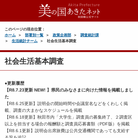
このページの現在位置：
ホーム
部署別一覧
政策企画部
調査統計課
生活統計チーム
社会生活基本調査
社会生活基本調査
●更新履歴
【R8.7.23更新 NEW! 】県民のみなさまに向けた情報を掲載しまし
た
【R8.6.25更新】説明会の開始時間や会議室名などをくわしく掲
載、調査の大まかなスケジュールを掲載
【R8.6.18更新】秋田市内「大学生」調査員の募集終了、２調査区
以上を担当する場合の報酬額と調査員応募書類（PDF版）を掲載
【R8.6.1更新】説明会出席旅費は公共交通機関であっても支給す
る旨を追記