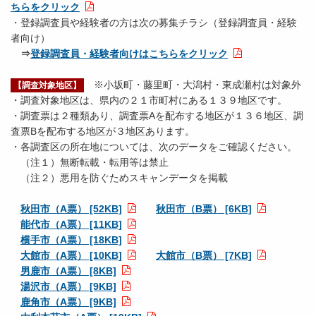
ちらをクリック
・登録調査員や経験者の方は次の募集チラシ（登録調査員・経験
者向け）
⇒
登録調査員・経験者向けはこちらをクリック
※小坂町・藤里町・大潟村・東成瀬村は対象外
【調査対象地区】
・調査対象地区は、県内の２１市町村にある１３９地区です。
・調査票は２種類あり、調査票Aを配布する地区が１３６地区、調
査票Bを配布する地区が３地区あります。
・各調査区の所在地については、次のデータをご確認ください。
（注１）無断転載・転用等は禁止
（注２）悪用を防ぐためスキャンデータを掲載
秋田市（A票） [52KB]
秋田市（B票） [6KB]
能代市（A票） [11KB]
横手市（A票） [18KB]
大館市（A票） [10KB]
大館市（B票） [7KB]
男鹿市（A票） [8KB]
湯沢市（A票） [9KB]
鹿角市（A票） [9KB]