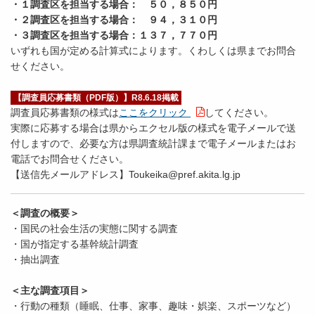
・１調査区を担当する場合： ５０，８５０円
・２調査区を担当する場合： ９４，３１０円
・３調査区を担当する場合：１３７，７７０円
いずれも国が定める計算式によります。くわしくは県までお問合
せください。
【調査員応募書類（PDF版）】R8.6.18掲載
調査員応募書類の様式は
ここをクリック
してください。
実際に応募する場合は県からエクセル版の様式を電子メールで送
付しますので、必要な方は県調査統計課まで電子メールまたはお
電話でお問合せください。
【送信先メールアドレス】Toukeika@pref.akita.lg.jp
＜調査の概要＞
・国民の社会生活の実態に関する調査
・国が指定する基幹統計調査
・抽出調査
＜主な調査項目＞
・行動の種類（睡眠、仕事、家事、趣味・娯楽、スポーツなど）