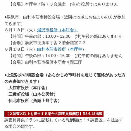
【会場】本庁舎７階７３会議室 (注)市役所ではありません
●湯沢市・由利本荘市特設会場（近隣の地域にお住まいの方が参加
できます）
８月１８日（火）
湯沢市役所（本庁舎）
【時間】午前の部：10:00～12:00 (注)午後の部はありません
【会場】湯沢市役所本庁舎２階会議室２３
８月１８日（火）
由利本荘市役所（本庁舎）
【時間】午後の部：14:00～16:00 (注)午前の部はありません
【会場】由利本荘市役所本庁舎４階正庁
●上記以外の特設会場（あらかじめ市町村を通じて連絡があった方
のみ参加できます）
大館市役所（本庁舎）
三種町役場（山本公民館）
仙北市役所（角館上野庁舎）
【２調査区以上を担当する場合の調査員報酬額】R8.6.18掲載
調査員募集チラシに記載している報酬額は「１調査区」を担当す
る場合の額です。