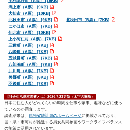
由利本荘市（A票） [19KB]
潟上市（A票） [9KB]
大仙市（A票） [10KB]
北秋田市（A票） [9KB]
北秋田市（B票） [7KB]
にかほ市（A票） [7KB]
仙北市（A票） [10KB]
上小阿仁村（A票） [7KB]
三種町（A票） [7KB]
八峰町（A票） [7KB]
五城目町（A票） [7KB]
八郎潟町（A票） [7KB]
井川町（A票） [7KB]
美郷町（A票） [8KB]
羽後町（A票） [7KB]
【社会生活基本調査とは】2026.7.23更新（太字の箇所）
日本に住む人がどれくらいの時間を仕事や家事、趣味などに使っ
ているのか調査します。
調査結果は、
総務省統計局のホームページ
に掲載されており、
国・県・市町村が推進する男女共同参画やワークライフバランス
の施策に活用されています。