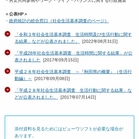
・男女共同参画やワーク・ライフ・バランスに関する行政施策
＜公表HP＞
・
政府統計の総合窓口（社会生活基本調査のページ）
「令和３年社会生活基本調査 生活時間及び生活行動に関す
る結果」などが公表されました。
[
2022年08月31日
]
「平成28年社会生活基本調査 生活時間に関する結果」が公
表されました
[
2017年09月15日
]
平成２８年社会生活基本調査 ～『秋田県の概要』（生活行
動編）～
[
2017年09月08日
]
「平成２８年社会生活基本調査 生活行動に関する結果」な
どが公表されました。
[
2017年07月14日
]
添付資料を見るためにはビューワソフトが必要な場合が
あります。