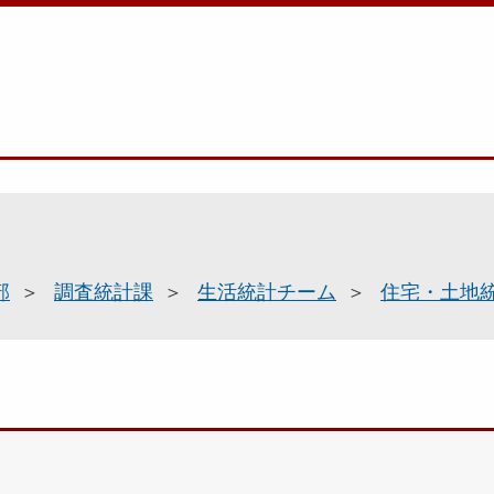
部
調査統計課
生活統計チーム
住宅・土地