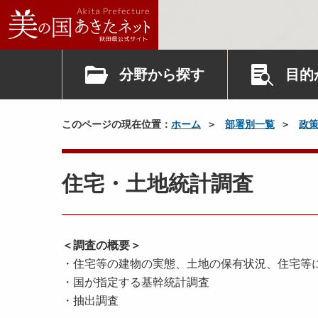
分野から探す
目的
このページの現在位置：
ホーム
部署別一覧
政
住宅・土地統計調査
＜調査の概要＞
・住宅等の建物の実態、土地の保有状況、住宅等
・国が指定する基幹統計調査
・抽出調査