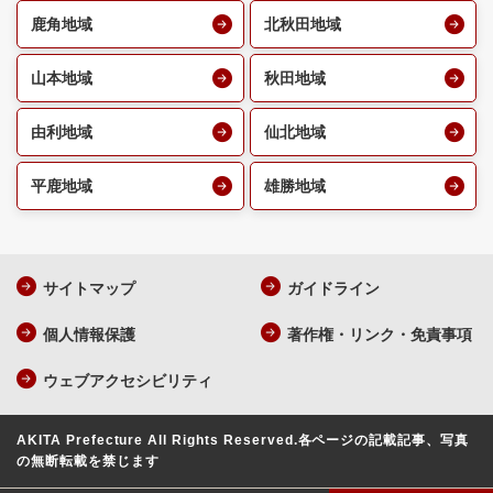
鹿角地域
北秋田地域
山本地域
秋田地域
由利地域
仙北地域
平鹿地域
雄勝地域
サイトマップ
ガイドライン
個人情報保護
著作権・リンク・免責事項
ウェブアクセシビリティ
AKITA Prefecture All Rights Reserved.
各ページの記載記事、写真
の無断転載を禁じます