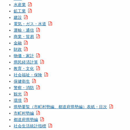
水産業
鉱工業
建設
電気・ガス・水道
運輸・通信
商業・貿易
金融
財政
物価・家計
県民経済計算
教育・文化
社会福祉・保険
保健衛生
警察・消防
観光
環境
県勢要覧（市町村勢編、都道府県勢編）表紙・目次
市町村勢編
都道府県勢編
社会生活統計指標