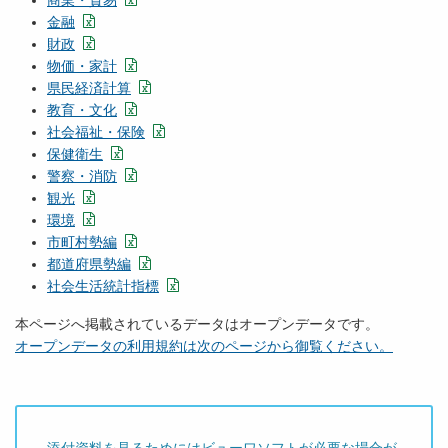
商業・貿易
金融
財政
物価・家計
県民経済計算
教育・文化
社会福祉・保険
保健衛生
警察・消防
観光
環境
市町村勢編
都道府県勢編
社会生活統計指標
本ページへ掲載されているデータはオープンデータです。
オープンデータの利用規約は次のページから御覧ください。