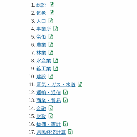
総説
気象
人口
事業所
労働
農業
林業
水産業
鉱工業
建設
電気・ガス・水道
運輸・通信
商業・貿易
金融
財政
物価・家計
県民経済計算