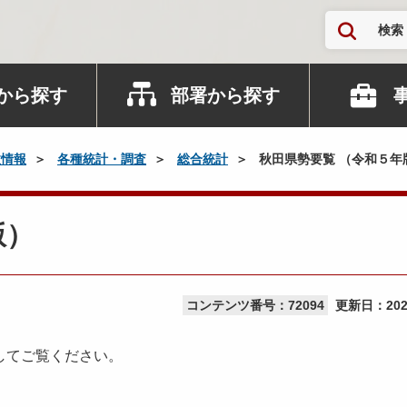
検索
から探す
部署から探す
政情報
各種統計・調査
総合統計
秋田県勢要覧 （令和５年
版）
コンテンツ番号：72094
更新日：
20
してご覧ください。